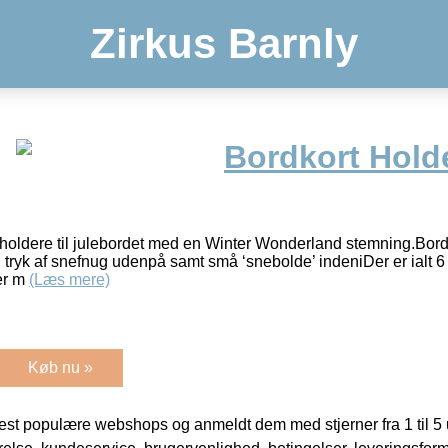
Zirkus Barnly
Bordkort Hold
t holdere til julebordet med en Winter Wonderland stemning.Bord
ryk af snefnug udenpå samt små ‘snebolde’ indeniDer er ialt 6 
er m
(Læs mere)
Køb nu »
t populære webshops og anmeldt dem med stjerner fra 1 til 5 ud