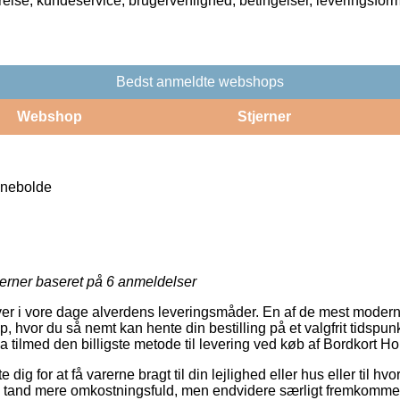
rrelse, kundeservice, brugervenlighed, betingelser, leveringsfor
Bedst anmeldte webshops
Webshop
Stjerner
Snebolde
jerner baseret på
6
anmeldelser
giver i vore dage alverdens leveringsmåder. En af de mest moder
p, hvor du så nemt kan hente din bestilling på et valgfrit tidspun
da tilmed den billigste metode til levering ved køb af Bordkort H
e dig for at få varerne bragt til din lejlighed eller hus eller til h
en tand mere omkostningsfuld, men endvidere særligt fremkommel