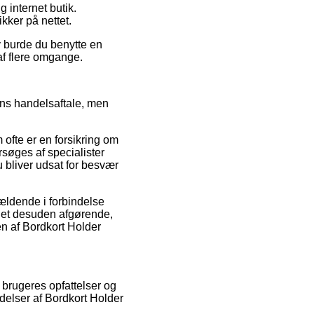
 internet butik.
ikker på nettet.
iv burde du benytte en
 af flere omgange.
ns handelsaftale, men
m ofte er en forsikring om
ersøges af specialister
u bliver udsat for besvær
ældende i forbindelse
 det desuden afgørende,
n af Bordkort Holder
 brugeres opfattelser og
delser af Bordkort Holder