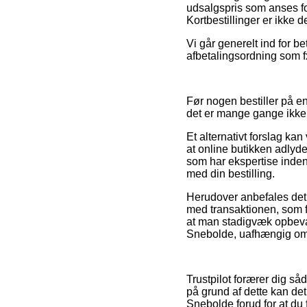
udsalgspris som anses for
Kortbestillinger er ikke d
Vi går generelt ind for b
afbetalingsordning som fx
Før nogen bestiller på 
det er mange gange ikk
Et alternativt forslag kan
at online butikken adlyder
som har ekspertise inden 
med din bestilling.
Herudover anbefales det 
med transaktionen, som fx
at man stadigvæk opbevar
Snebolde, uafhængig om m
Trustpilot forærer dig s
på grund af dette kan de
Snebolde forud for at du