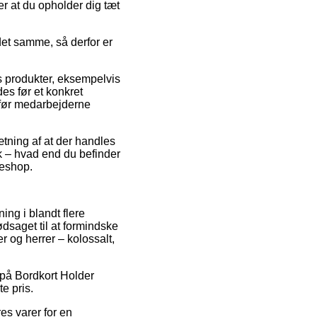
r at du opholder dig tæt
det samme, så derfor er
ns produkter, eksempelvis
es før et konkret
 før medarbejderne
tning af at der handles
isk – hvad end du befinder
keshop.
ng i blandt flere
ødsaget til at formindske
r og herrer – kolossalt,
d på Bordkort Holder
te pris.
es varer for en