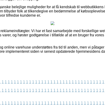
anske belejlige muligheder for at få kendskab til webbutikken
som tilbyder folk at tilkendegive en bedømmelse af købsoplevels
hvor tilfredse kunderne er.
 reklameindtægter. Vi har et fast samarbejde med forskellige web
 varer, og høster godtgørelse i tilfælde af at en bruger fra vores
 online varehuse understøttes fra tid til anden, men vi påtager 
være implementeret siden vi senest opdaterede hjemmesidens da
1
1
1
1
1
1
1
1
1
1
1
1
1
1
1
1
1
1
1
1
1
1
1
1
1
1
1
1
1
1
1
1
1
1
1
1
1
1
1
1
1
1
1
1
1
1
1
1
1
1
1
1
1
1
1
1
1
1
1
1
1
1
1
1
1
1
1
1
1
1
1
1
1
1
1
1
1
1
1
1
1
1
1
1
1
1
1
1
1
1
1
1
1
1
1
1
1
1
1
1
1
1
1
1
1