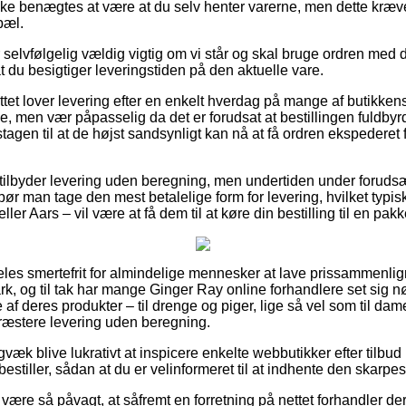
ikke benægtes at være at du selv henter varerne, men dette kræve
pæl.
 selvfølgelig vældig vigtig om vi står og skal bruge ordren med 
t du besigtiger leveringstiden på den aktuelle vare.
ttet lover levering efter en enkelt hverdag på mange af butikke
, men vær påpasselig da det er forudsat at bestillingen fuldbyrd
agen til at de højst sandsynligt kan nå at få ordren ekspederet
tilbyder levering uden beregning, men undertiden under forudsæ
rs bør man tage den mest betalelige form for levering, hvilket typ
ler Aars – vil være at få dem til at køre din bestilling til en pak
les smertefrit for almindelige mennesker at lave prissammenligni
rk, og til tak har mange Ginger Ray online forhandlere set sig n
af deres produkter – til drenge og piger, lige så vel som til dame
æstere levering uden beregning.
gvæk blive lukrativt at inspicere enkelte webbutikker efter tilbu
estiller, sådan at du er velinformeret til at indhente den skarpes
ære så påvagt, at såfremt en forretning på nettet forhandler der