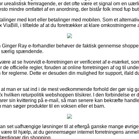
 urealistisk fremragende, er det ofte være et signal om en uærlig
esto mindre omfattet af en anordning, der bistår folk imod fup but
etalinger med kort eller betalinger med mobilen. Som et alternat
 ViaBill, i tilfælde af at du foretrækker at klare omkostningerne
en Ginger Ray e-forhandler behøver de faktisk gennemse shoppe
e særlig spændende.
 være at se hvorvidt e-forretningen er verificeret af e-mærket, so
 de officielle regler, foruden at online forretningen af og til und
for reglerne. Dette er desuden din mulighed for support, ifald d
at man er sat ind i de mest vedkommende forhold der gør sig g
 hvilken returpolitik webshoppen tilsikrer. I den forbindelse er
er sin kvittering på e-mail, så man senere kan bekræfte handle
an søger produkter til en voksen eller et barn.
ådan set uafhængige løsninger til at eftergå ganske mange øvrige
t være til hjælp, at du gennemsøger internet forretningens anmel
 færdiggør din shopping.