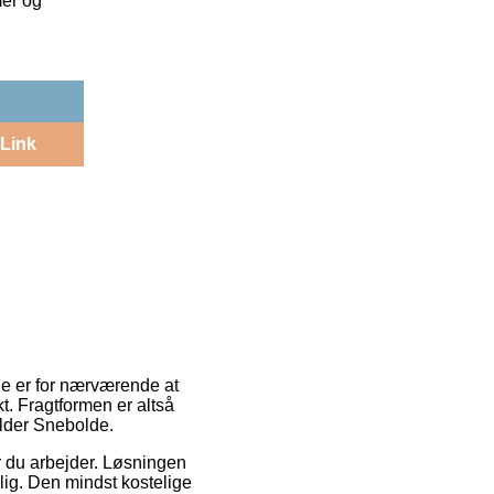
mer og
Link
ne er for nærværende at
kt. Fragtformen er altså
older Snebolde.
vor du arbejder. Løsningen
ig. Den mindst kostelige