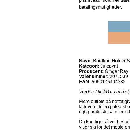
prisniveau, sortimentstø
betalingsmuligheder.
Navn:
Bordkort Holder 
Kategori:
Julepynt
Producent:
Ginger Ray
Varenummer:
2071539
EAN:
5060175494382
Vurderet til
4.8
ud af 5 st
Flere outlets på nettet 
få leveret til en pakkesho
rigtig praktisk, samt end
Du kan lige så vel beslutt
viser sig for det meste 