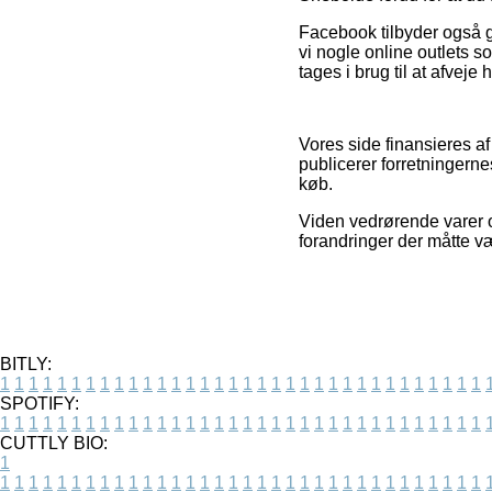
Facebook tilbyder også g
vi nogle online outlets 
tages i brug til at afveje 
Vores side finansieres af
publicerer forretningernes
køb.
Viden vedrørende varer og
forandringer der måtte 
BITLY:
1
1
1
1
1
1
1
1
1
1
1
1
1
1
1
1
1
1
1
1
1
1
1
1
1
1
1
1
1
1
1
1
1
1
SPOTIFY:
1
1
1
1
1
1
1
1
1
1
1
1
1
1
1
1
1
1
1
1
1
1
1
1
1
1
1
1
1
1
1
1
1
1
CUTTLY BIO:
1
1
1
1
1
1
1
1
1
1
1
1
1
1
1
1
1
1
1
1
1
1
1
1
1
1
1
1
1
1
1
1
1
1
1