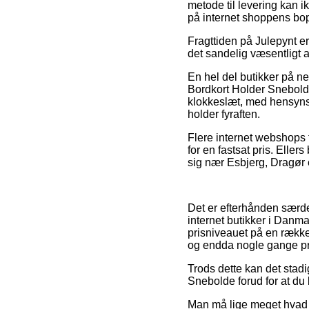
metode til levering kan 
på internet shoppens bo
Fragttiden på Julepynt er
det sandelig væsentligt a
En hel del butikker på ne
Bordkort Holder Snebolde
klokkeslæt, med hensynst
holder fyraften.
Flere internet webshops 
for en fastsat pris. Elle
sig nær Esbjerg, Dragør el
Det er efterhånden særde
internet butikker i Danma
prisniveauet på en række 
og endda nogle gange pr
Trods dette kan det stadi
Snebolde forud for at du b
Man må lige meget hvad v