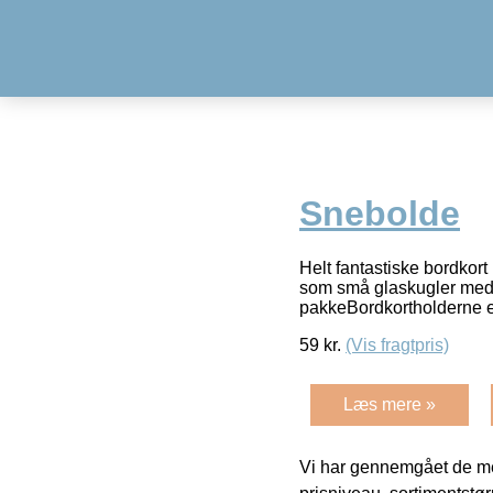
Snebolde
Helt fantastiske bordkor
som små glaskugler med t
pakkeBordkortholderne 
59
kr.
(Vis fragtpris)
Læs mere »
Vi har gennemgået de mes