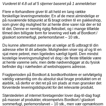
Vurderet til
4.8
ud af 5 stjerner baseret på
1
anmeldelser
Flere e-forhandlere giver til alt held en lang række
forskellige leveringsmetoder. En af de mest almindelige er
på nuværende tidspunkt at få bragt ordren til en pakkeshop,
som giver dig mulighed for at hente dine varer når der er tid
til det. Denne er nemlig rigtig fleksibel, og i mange tilfælde
tilmed den billigste form for levering ved køb af Bordkort /
glaskort sommerfugl, perlemorsfarvet – 10 stk..
Du kunne alternativt overveje at vælge at få udbragt til din
adresse eller til dit arbejde. Muligheden viser sig af og til en
sjat mere pebret, men ligeledes særligt ligetil. Den mindst
kostelige leveringsmulighed vil dog i de fleste tilfælde være
at hente varerne selv, men dette nødvendiggør at du fysisk
befinder dig i nærheden af webshoppens adresse.
Fragtperioden på Bordkort & bordkortholdere er selvfølgelig
vældig væsentlig om du absolut skal bruge produktet om et
øjeblik, så derfor er det ret på sin plads at man gransker det
forventede leveringstidspunkt for det relevante produkt.
Størstedelen af internet foretagender lover dag-til-dag fragt
på masser af produkter, eksempelvis Bordkort / glaskort
sommerfugl, perlemorsfarvet – 10 stk., men vær opmærksom