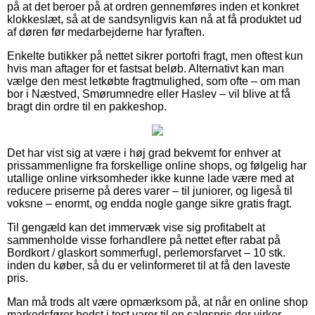
på at det beroer på at ordren gennemføres inden et konkret
klokkeslæt, så at de sandsynligvis kan nå at få produktet ud
af døren før medarbejderne har fyraften.
Enkelte butikker på nettet sikrer portofri fragt, men oftest kun
hvis man aftager for et fastsat beløb. Alternativt kan man
vælge den mest letkøbte fragtmulighed, som ofte – om man
bor i Næstved, Smørumnedre eller Haslev – vil blive at få
bragt din ordre til en pakkeshop.
Det har vist sig at være i høj grad bekvemt for enhver at
prissammenligne fra forskellige online shops, og følgelig har
utallige online virksomheder ikke kunne lade være med at
reducere priserne på deres varer – til juniorer, og ligeså til
voksne – enormt, og endda nogle gange sikre gratis fragt.
Til gengæld kan det immervæk vise sig profitabelt at
sammenholde visse forhandlere på nettet efter rabat på
Bordkort / glaskort sommerfugl, perlemorsfarvet – 10 stk.
inden du køber, så du er velinformeret til at få den laveste
pris.
Man må trods alt være opmærksom på, at når en online shop
markedsfører bedst i test varer til en salgspris der virker