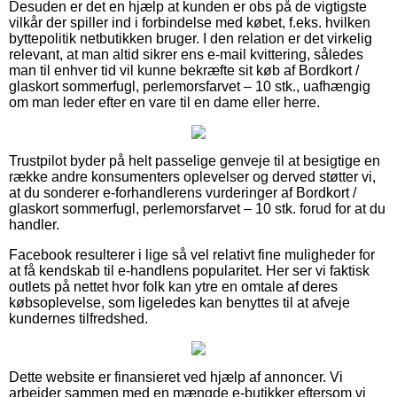
Desuden er det en hjælp at kunden er obs på de vigtigste
vilkår der spiller ind i forbindelse med købet, f.eks. hvilken
byttepolitik netbutikken bruger. I den relation er det virkelig
relevant, at man altid sikrer ens e-mail kvittering, således
man til enhver tid vil kunne bekræfte sit køb af Bordkort /
glaskort sommerfugl, perlemorsfarvet – 10 stk., uafhængig
om man leder efter en vare til en dame eller herre.
Trustpilot byder på helt passelige genveje til at besigtige en
række andre konsumenters oplevelser og derved støtter vi,
at du sonderer e-forhandlerens vurderinger af Bordkort /
glaskort sommerfugl, perlemorsfarvet – 10 stk. forud for at du
handler.
Facebook resulterer i lige så vel relativt fine muligheder for
at få kendskab til e-handlens popularitet. Her ser vi faktisk
outlets på nettet hvor folk kan ytre en omtale af deres
købsoplevelse, som ligeledes kan benyttes til at afveje
kundernes tilfredshed.
Dette website er finansieret ved hjælp af annoncer. Vi
arbejder sammen med en mængde e-butikker eftersom vi