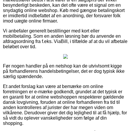
besynderligt beskeden, kan det ofte være et signal om en
snydagtig online webshop. Køb med gængse betalingskort
er imidlertid indbefattet af en anordning, der forsvarer folk
imod uægte online firmaer.
Vi anbefaler generelt bestillinger med kort eller
mobilbetaling. Som en anden løsning bør du anvende en
afdragsordning fra f.eks. ViaBill, i tilfælde af at du vil afbetale
beløbet over tid.
Før nogen handler på en netshop kan de utvivlsomt kigge
på forhandlerens handelsbetingelser, det er dog typisk ikke
særlig spændende.
Et andet forslag kan være at bemærke om online
forretningen er e-mærke godkendt, grundet at det typisk er
en garanti for at online webshoppen respekterer gældende
dansk lovgivning, foruden at online forhandleren fra tid til
anden kontrolleres af jurister der har megen viden om
vilkårene. Derudover giver det dig lejlighed til at få hjælp, for
så vidt du oplever vanskeligheder som følge af din
shopping.