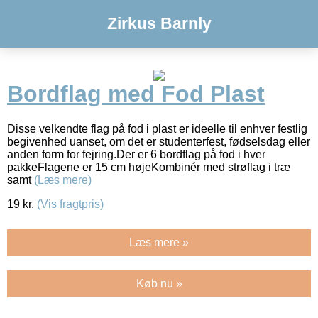
Zirkus Barnly
Bordflag med Fod Plast
Disse velkendte flag på fod i plast er ideelle til enhver festlig
begivenhed uanset, om det er studenterfest, fødselsdag eller
anden form for fejring.Der er 6 bordflag på fod i hver
pakkeFlagene er 15 cm højeKombinér med strøflag i træ
samt
(Læs mere)
19
kr.
(Vis fragtpris)
Læs mere »
Køb nu »