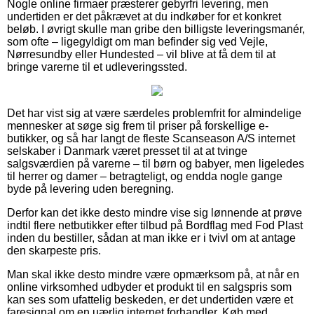
Nogle online firmaer præsterer gebyrfri levering, men
undertiden er det påkrævet at du indkøber for et konkret
beløb. I øvrigt skulle man gribe den billigste leveringsmanér,
som ofte – ligegyldigt om man befinder sig ved Vejle,
Nørresundby eller Hundested – vil blive at få dem til at
bringe varerne til et udleveringssted.
Det har vist sig at være særdeles problemfrit for almindelige
mennesker at søge sig frem til priser på forskellige e-
butikker, og så har langt de fleste Scanseason A/S internet
selskaber i Danmark været presset til at at tvinge
salgsværdien på varerne – til børn og babyer, men ligeledes
til herrer og damer – betragteligt, og endda nogle gange
byde på levering uden beregning.
Derfor kan det ikke desto mindre vise sig lønnende at prøve
indtil flere netbutikker efter tilbud på Bordflag med Fod Plast
inden du bestiller, sådan at man ikke er i tvivl om at antage
den skarpeste pris.
Man skal ikke desto mindre være opmærksom på, at når en
online virksomhed udbyder et produkt til en salgspris som
kan ses som ufattelig beskeden, er det undertiden være et
faresignal om en uærlig internet forhandler. Køb med