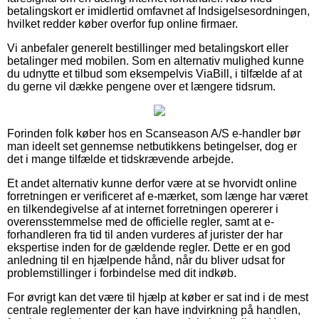
betalingskort er imidlertid omfavnet af Indsigelsesordningen,
hvilket redder køber overfor fup online firmaer.
Vi anbefaler generelt bestillinger med betalingskort eller
betalinger med mobilen. Som en alternativ mulighed kunne
du udnytte et tilbud som eksempelvis ViaBill, i tilfælde af at
du gerne vil dække pengene over et længere tidsrum.
Forinden folk køber hos en Scanseason A/S e-handler bør
man ideelt set gennemse netbutikkens betingelser, dog er
det i mange tilfælde et tidskrævende arbejde.
Et andet alternativ kunne derfor være at se hvorvidt online
forretningen er verificeret af e-mærket, som længe har været
en tilkendegivelse af at internet forretningen opererer i
overensstemmelse med de officielle regler, samt at e-
forhandleren fra tid til anden vurderes af jurister der har
ekspertise inden for de gældende regler. Dette er en god
anledning til en hjælpende hånd, når du bliver udsat for
problemstillinger i forbindelse med dit indkøb.
For øvrigt kan det være til hjælp at køber er sat ind i de mest
centrale reglementer der kan have indvirkning på handlen,