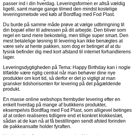
passer ind i din hverdag. Leveringsformen er altså vældig
ligetil, samt mange gange tilmed den mindst kostelige
leveringsmetode ved køb af Bordflag med Fod Plast.
Du burde på samme måde prøve at vælge udbringning til
din bopæl eller til adressen på dit arbejde. Den bliver som
regel en tand mere bekostelig, men tillige super smart. Den
mest betalelige løsning til levering kan ikke benægtes at
være selv at hente pakken, som dog er betinget af at du
fysisk befinder dig med kort afstand til internet forhandlerens
lager.
Leveringsdygtigheden på Tema: Happy Birthday kan i nogle
tilfælde være rigtig central når man behøver dine nye
produkter om kort tid, så derfor er det jo vigtigt at man
gransker tidshorisonten for levering på det pågældende
produkt.
En masse online webshops frembyder levering efter en
enkelt hverdag på mange af butikkens produkter,
eksempelvis Bordflag med Fod Plast, som alligevel betinges
af at orden realiseres tidligere end et konkret klokkeslæt,
sådan at de kan nå at få bestillingen sendt afsted forinden
de pakkeansatte holder fyraften.