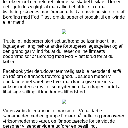
for eksempel den returret internet selskabet tilsikrer. Her er
det ligeledes vigtigt, at man altid beholder sin e-mail
kvittering, således man fremadrettet kan bevidne sin ordre af
Bordflag med Fod Plast, om du søger et produkt til en kvinde
eller mand.
Trustpilot indebærer stort set uafhængige løsninger til at
iagttage en lang række andre forbrugeres iagttagelser og af
den grund går vi ind for, at du læser online firmaets
bedømmelser af Bordflag med Fod Plast forud for at du
køber.
Facebook yder derudover temmelig stabile metoder til at få
en idé om e-firmaets troværdighed. Desuden møder vi
endda internet varehuse hvor man kan afgive en kritik af
virksomhedens service, som ydermere kan drages fordel af
til at tage stilling til kundernes tilfredshed.
Vores website er annoncefinansieret. Vi har tætte
samarbejder med en gruppe firmaer på nettet og promoverer
virksomhedernes varer, og får godtgørelse for så vidt de
personer vi sender videre udfører en bestilling.