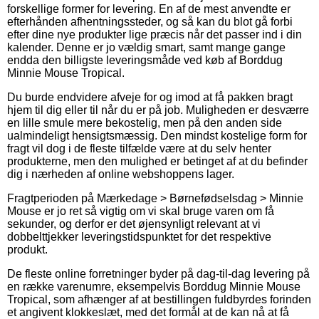
forskellige former for levering. En af de mest anvendte er
efterhånden afhentningssteder, og så kan du blot gå forbi
efter dine nye produkter lige præcis når det passer ind i din
kalender. Denne er jo vældig smart, samt mange gange
endda den billigste leveringsmåde ved køb af Borddug
Minnie Mouse Tropical.
Du burde endvidere afveje for og imod at få pakken bragt
hjem til dig eller til når du er på job. Muligheden er desværre
en lille smule mere bekostelig, men på den anden side
ualmindeligt hensigtsmæssig. Den mindst kostelige form for
fragt vil dog i de fleste tilfælde være at du selv henter
produkterne, men den mulighed er betinget af at du befinder
dig i nærheden af online webshoppens lager.
Fragtperioden på Mærkedage > Børnefødselsdag > Minnie
Mouse er jo ret så vigtig om vi skal bruge varen om få
sekunder, og derfor er det øjensynligt relevant at vi
dobbelttjekker leveringstidspunktet for det respektive
produkt.
De fleste online forretninger byder på dag-til-dag levering på
en række varenumre, eksempelvis Borddug Minnie Mouse
Tropical, som afhænger af at bestillingen fuldbyrdes forinden
et angivent klokkeslæt, med det formål at de kan nå at få