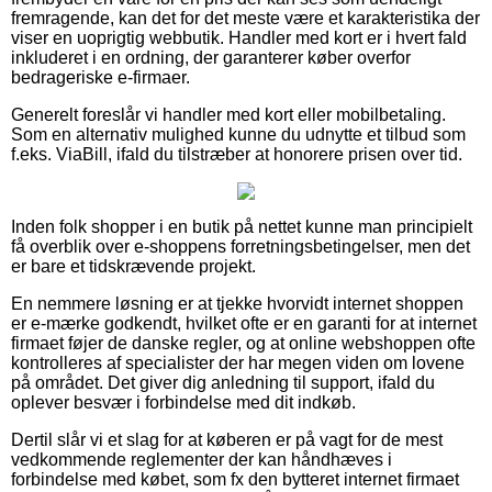
fremragende, kan det for det meste være et karakteristika der
viser en uoprigtig webbutik. Handler med kort er i hvert fald
inkluderet i en ordning, der garanterer køber overfor
bedrageriske e-firmaer.
Generelt foreslår vi handler med kort eller mobilbetaling.
Som en alternativ mulighed kunne du udnytte et tilbud som
f.eks. ViaBill, ifald du tilstræber at honorere prisen over tid.
Inden folk shopper i en butik på nettet kunne man principielt
få overblik over e-shoppens forretningsbetingelser, men det
er bare et tidskrævende projekt.
En nemmere løsning er at tjekke hvorvidt internet shoppen
er e-mærke godkendt, hvilket ofte er en garanti for at internet
firmaet føjer de danske regler, og at online webshoppen ofte
kontrolleres af specialister der har megen viden om lovene
på området. Det giver dig anledning til support, ifald du
oplever besvær i forbindelse med dit indkøb.
Dertil slår vi et slag for at køberen er på vagt for de mest
vedkommende reglementer der kan håndhæves i
forbindelse med købet, som fx den bytteret internet firmaet