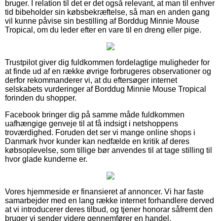
bruger. I relation til det er det også relevant, at man til enhver
tid bibeholder sin købsbekræftelse, så man en anden gang
vil kunne påvise sin bestilling af Borddug Minnie Mouse
Tropical, om du leder efter en vare til en dreng eller pige.
Trustpilot giver dig fuldkommen fordelagtige muligheder for
at finde ud af en række øvrige forbrugeres observationer og
derfor rekommanderer vi, at du eftersøger internet
selskabets vurderinger af Borddug Minnie Mouse Tropical
forinden du shopper.
Facebook bringer dig på samme måde fuldkommen
uafhængige genveje til at få indsigt i netshoppens
troværdighed. Foruden det ser vi mange online shops i
Danmark hvor kunder kan nedfælde en kritik af deres
købsoplevelse, som tillige bør anvendes til at tage stilling til
hvor glade kunderne er.
Vores hjemmeside er finansieret af annoncer. Vi har faste
samarbejder med en lang række internet forhandlere derved
at vi introducerer deres tilbud, og tjener honorar såfremt den
bruger vi sender videre gennemfører en handel.