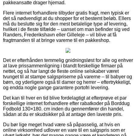
pakkeansatte drager hjemad.
Flere internet forhandlere tilbyder gratis fragt, men typisk er
det så nødvendigt at du shopper for et bestemt beløb. Ellers
må du beslutte sig for den mest betalelige type af levering,
hvilket i de fleste tilfælde – uanset om man befinder sig ved
Randers, Frederikshavn eller Gilleleje – vil blive at få
fragtmanden til at bringe varerne til en pakkeshop.
Det er efterhånden temmelig gnidningsløst for alle og enhver
at lave prissammenligning i blandt forskellige firmaer på
nettet, og så har langt de fleste online selskaber været
tvunget til at stampe salgspriserne på varerne – til babyer og
børn, og yderligere også til damer og herrer – eftertrykkeligt,
og endda nogle gange garantere portofri levering.
Det kan til hver en tid blive fordelagtigt at efterprøve et par
forskellige internet forhandlere efter rabatkoder på Borddug
Fodbold 130×180. cm inden du gennemfører din handel,
sådan at du er skudsikker på at antage den laveste pris.
Du bør lige meget hvad være så påpasselig, at hvis en
online virksomhed udlover en vare til en salgspris som er
uhørt letkøbt, bør det mange gange være et kendetegn på