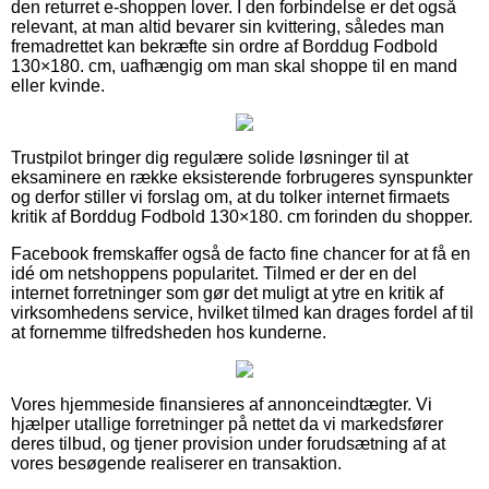
den returret e-shoppen lover. I den forbindelse er det også
relevant, at man altid bevarer sin kvittering, således man
fremadrettet kan bekræfte sin ordre af Borddug Fodbold
130×180. cm, uafhængig om man skal shoppe til en mand
eller kvinde.
Trustpilot bringer dig regulære solide løsninger til at
eksaminere en række eksisterende forbrugeres synspunkter
og derfor stiller vi forslag om, at du tolker internet firmaets
kritik af Borddug Fodbold 130×180. cm forinden du shopper.
Facebook fremskaffer også de facto fine chancer for at få en
idé om netshoppens popularitet. Tilmed er der en del
internet forretninger som gør det muligt at ytre en kritik af
virksomhedens service, hvilket tilmed kan drages fordel af til
at fornemme tilfredsheden hos kunderne.
Vores hjemmeside finansieres af annonceindtægter. Vi
hjælper utallige forretninger på nettet da vi markedsfører
deres tilbud, og tjener provision under forudsætning af at
vores besøgende realiserer en transaktion.