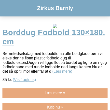
Zirkus Barnly
Borddug Fodbold 130×180.
cm
Børnefødselsdag med fodboldtema alle boldglade børn vil
elske denne flotte plastic fodbold dug til
fodboldfesten.Dugen vil ligge flot på bordet og ligne en rigtig
fodboldbane med runde fodbolde ned langs kanten.Nu er
det så op til mor eller far at d
(Læs mere)
35
kr.
(Vis fragtpris)
Læs mere »
Køb nu »