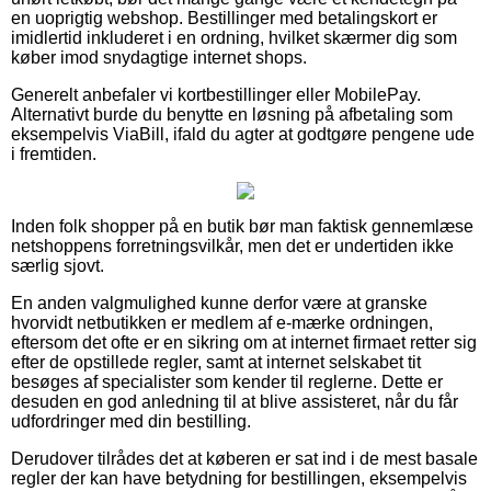
en uoprigtig webshop. Bestillinger med betalingskort er
imidlertid inkluderet i en ordning, hvilket skærmer dig som
køber imod snydagtige internet shops.
Generelt anbefaler vi kortbestillinger eller MobilePay.
Alternativt burde du benytte en løsning på afbetaling som
eksempelvis ViaBill, ifald du agter at godtgøre pengene ude
i fremtiden.
Inden folk shopper på en butik bør man faktisk gennemlæse
netshoppens forretningsvilkår, men det er undertiden ikke
særlig sjovt.
En anden valgmulighed kunne derfor være at granske
hvorvidt netbutikken er medlem af e-mærke ordningen,
eftersom det ofte er en sikring om at internet firmaet retter sig
efter de opstillede regler, samt at internet selskabet tit
besøges af specialister som kender til reglerne. Dette er
desuden en god anledning til at blive assisteret, når du får
udfordringer med din bestilling.
Derudover tilrådes det at køberen er sat ind i de mest basale
regler der kan have betydning for bestillingen, eksempelvis