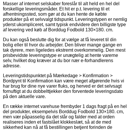
Masser af internet selskaber foreslår til alt held en hel del
forskellige leveringsmåder. Et hit er p.t. levering til et
afhentningssted, som gør at du kan hente de købte
produkter på et selvvalgt tidspunkt. Leveringstypen er nemlig
yderst ukompliceret, samt typisk endvidere den billigste type
af levering ved køb af Borddug Fodbold 130×180. cm.
Du kan også beslutte dig for at vælge at få leveret til din
bolig eller til hvor du arbejder. Den bliver mange gange en
tak dyrere, men ligeledes ekstremt overkommelig. Den mest
prisbevidste leveringstype er unægtelig at hente varerne
selv, hvilket dog kræver at du bor nær e-forhandlerens
adresse.
Leveringstidspunktet på Mærkedage > Konfirmation >
Bordpynt til Konfirmation kan være meget afgørende hvis vi
har brug for dine nye varer fluks, og herved er det selvsagt
fornuftigt at du dobbelttjekker den forventede leveringsdato
på den aktuelle vare.
En række internet varehuse frembyder 1 dags fragt på en hel
del produkter, eksempelvis Borddug Fodbold 130×180. cm,
men vær påpasselig da det står og falder med at orden
realiseres inden et fastslået klokkeslæt, så at de med
sikkerhed kan nå at få bestillingen betjent forinden de