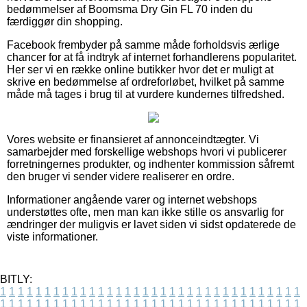
bedømmelser af Boomsma Dry Gin FL 70 inden du
færdiggør din shopping.
Facebook frembyder på samme måde forholdsvis ærlige
chancer for at få indtryk af internet forhandlerens popularitet.
Her ser vi en række online butikker hvor det er muligt at
skrive en bedømmelse af ordreforløbet, hvilket på samme
måde må tages i brug til at vurdere kundernes tilfredshed.
Vores website er finansieret af annonceindtægter. Vi
samarbejder med forskellige webshops hvori vi publicerer
forretningernes produkter, og indhenter kommission såfremt
den bruger vi sender videre realiserer en ordre.
Informationer angående varer og internet webshops
understøttes ofte, men man kan ikke stille os ansvarlig for
ændringer der muligvis er lavet siden vi sidst opdaterede de
viste informationer.
BITLY:
1
1
1
1
1
1
1
1
1
1
1
1
1
1
1
1
1
1
1
1
1
1
1
1
1
1
1
1
1
1
1
1
1
1
1
1
1
1
1
1
1
1
1
1
1
1
1
1
1
1
1
1
1
1
1
1
1
1
1
1
1
1
1
1
1
1
1
1