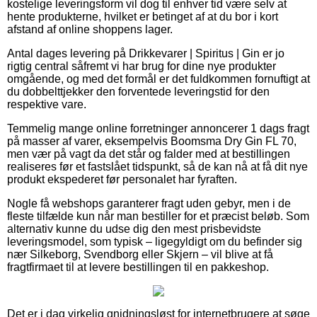
kostelige leveringsform vil dog til enhver tid være selv at
hente produkterne, hvilket er betinget af at du bor i kort
afstand af online shoppens lager.
Antal dages levering på Drikkevarer | Spiritus | Gin er jo
rigtig central såfremt vi har brug for dine nye produkter
omgående, og med det formål er det fuldkommen fornuftigt at
du dobbelttjekker den forventede leveringstid for den
respektive vare.
Temmelig mange online forretninger annoncerer 1 dags fragt
på masser af varer, eksempelvis Boomsma Dry Gin FL 70,
men vær på vagt da det står og falder med at bestillingen
realiseres før et fastslået tidspunkt, så de kan nå at få dit nye
produkt ekspederet før personalet har fyraften.
Nogle få webshops garanterer fragt uden gebyr, men i de
fleste tilfælde kun når man bestiller for et præcist beløb. Som
alternativ kunne du udse dig den mest prisbevidste
leveringsmodel, som typisk – ligegyldigt om du befinder sig
nær Silkeborg, Svendborg eller Skjern – vil blive at få
fragtfirmaet til at levere bestillingen til en pakkeshop.
Det er i dag virkelig gnidningsløst for internetbrugere at søge