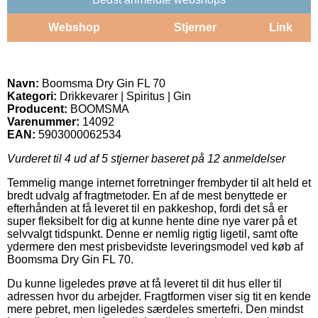
Webshop
Stjerner
Link
Navn:
Boomsma Dry Gin FL 70
Kategori:
Drikkevarer | Spiritus | Gin
Producent:
BOOMSMA
Varenummer:
14092
EAN:
5903000062534
Vurderet til
4
ud af 5 stjerner baseret på
12
anmeldelser
Temmelig mange internet forretninger frembyder til alt held et
bredt udvalg af fragtmetoder. En af de mest benyttede er
efterhånden at få leveret til en pakkeshop, fordi det så er
super fleksibelt for dig at kunne hente dine nye varer på et
selvvalgt tidspunkt. Denne er nemlig rigtig ligetil, samt ofte
ydermere den mest prisbevidste leveringsmodel ved køb af
Boomsma Dry Gin FL 70.
Du kunne ligeledes prøve at få leveret til dit hus eller til
adressen hvor du arbejder. Fragtformen viser sig tit en kende
mere pebret, men ligeledes særdeles smertefri. Den mindst