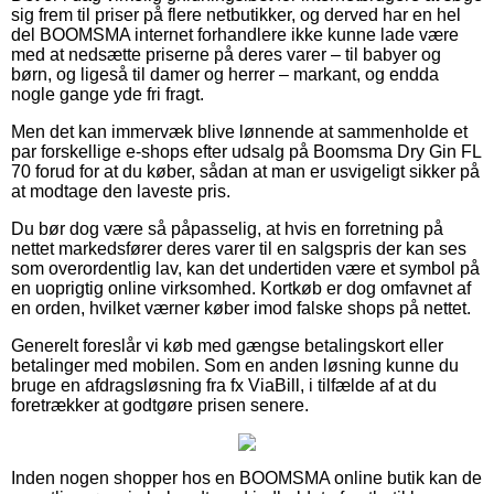
sig frem til priser på flere netbutikker, og derved har en hel
del BOOMSMA internet forhandlere ikke kunne lade være
med at nedsætte priserne på deres varer – til babyer og
børn, og ligeså til damer og herrer – markant, og endda
nogle gange yde fri fragt.
Men det kan immervæk blive lønnende at sammenholde et
par forskellige e-shops efter udsalg på Boomsma Dry Gin FL
70 forud for at du køber, sådan at man er usvigeligt sikker på
at modtage den laveste pris.
Du bør dog være så påpasselig, at hvis en forretning på
nettet markedsfører deres varer til en salgspris der kan ses
som overordentlig lav, kan det undertiden være et symbol på
en uoprigtig online virksomhed. Kortkøb er dog omfavnet af
en orden, hvilket værner køber imod falske shops på nettet.
Generelt foreslår vi køb med gængse betalingskort eller
betalinger med mobilen. Som en anden løsning kunne du
bruge en afdragsløsning fra fx ViaBill, i tilfælde af at du
foretrækker at godtgøre prisen senere.
Inden nogen shopper hos en BOOMSMA online butik kan de