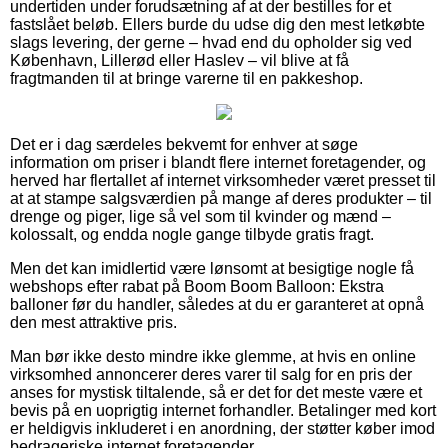
undertiden under forudsætning af at der bestilles for et
fastslået beløb. Ellers burde du udse dig den mest letkøbte
slags levering, der gerne – hvad end du opholder sig ved
København, Lillerød eller Haslev – vil blive at få
fragtmanden til at bringe varerne til en pakkeshop.
Det er i dag særdeles bekvemt for enhver at søge
information om priser i blandt flere internet foretagender, og
herved har flertallet af internet virksomheder været presset til
at at stampe salgsværdien på mange af deres produkter – til
drenge og piger, lige så vel som til kvinder og mænd –
kolossalt, og endda nogle gange tilbyde gratis fragt.
Men det kan imidlertid være lønsomt at besigtige nogle få
webshops efter rabat på Boom Boom Balloon: Ekstra
balloner før du handler, således at du er garanteret at opnå
den mest attraktive pris.
Man bør ikke desto mindre ikke glemme, at hvis en online
virksomhed annoncerer deres varer til salg for en pris der
anses for mystisk tiltalende, så er det for det meste være et
bevis på en uoprigtig internet forhandler. Betalinger med kort
er heldigvis inkluderet i en anordning, der støtter køber imod
bedrageriske internet foretagender.