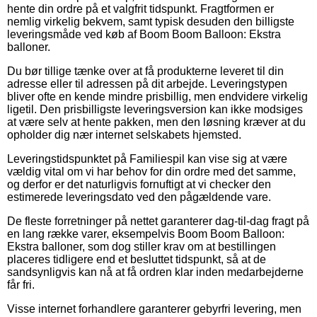
hente din ordre på et valgfrit tidspunkt. Fragtformen er
nemlig virkelig bekvem, samt typisk desuden den billigste
leveringsmåde ved køb af Boom Boom Balloon: Ekstra
balloner.
Du bør tillige tænke over at få produkterne leveret til din
adresse eller til adressen på dit arbejde. Leveringstypen
bliver ofte en kende mindre prisbillig, men endvidere virkelig
ligetil. Den prisbilligste leveringsversion kan ikke modsiges
at være selv at hente pakken, men den løsning kræver at du
opholder dig nær internet selskabets hjemsted.
Leveringstidspunktet på Familiespil kan vise sig at være
vældig vital om vi har behov for din ordre med det samme,
og derfor er det naturligvis fornuftigt at vi checker den
estimerede leveringsdato ved den pågældende vare.
De fleste forretninger på nettet garanterer dag-til-dag fragt på
en lang række varer, eksempelvis Boom Boom Balloon:
Ekstra balloner, som dog stiller krav om at bestillingen
placeres tidligere end et besluttet tidspunkt, så at de
sandsynligvis kan nå at få ordren klar inden medarbejderne
får fri.
Visse internet forhandlere garanterer gebyrfri levering, men