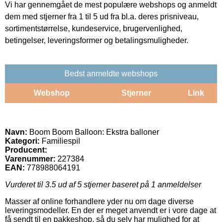
Vi har gennemgået de mest populære webshops og anmeldt
dem med stjerner fra 1 til 5 ud fra bl.a. deres prisniveau,
sortimentstørrelse, kundeservice, brugervenlighed,
betingelser, leveringsformer og betalingsmuligheder.
Bedst anmeldte webshops
Webshop
Stjerner
Link
Navn:
Boom Boom Balloon: Ekstra balloner
Kategori:
Familiespil
Producent:
Varenummer:
227384
EAN:
778988064191
Vurderet til
3.5
ud af 5 stjerner baseret på
1
anmeldelser
Masser af online forhandlere yder nu om dage diverse
leveringsmodeller. En der er meget anvendt er i vore dage at
få sendt til en pakkeshop, så du selv har mulighed for at