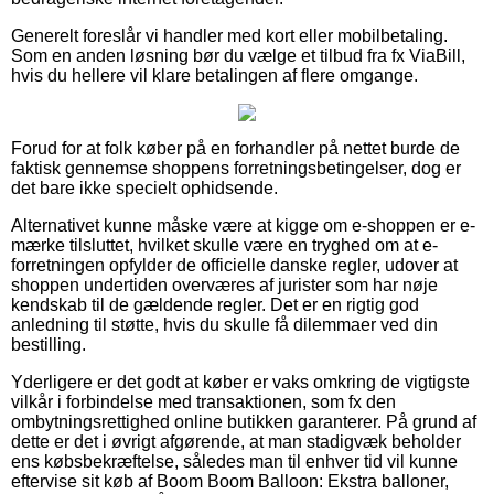
Generelt foreslår vi handler med kort eller mobilbetaling.
Som en anden løsning bør du vælge et tilbud fra fx ViaBill,
hvis du hellere vil klare betalingen af flere omgange.
Forud for at folk køber på en forhandler på nettet burde de
faktisk gennemse shoppens forretningsbetingelser, dog er
det bare ikke specielt ophidsende.
Alternativet kunne måske være at kigge om e-shoppen er e-
mærke tilsluttet, hvilket skulle være en tryghed om at e-
forretningen opfylder de officielle danske regler, udover at
shoppen undertiden overværes af jurister som har nøje
kendskab til de gældende regler. Det er en rigtig god
anledning til støtte, hvis du skulle få dilemmaer ved din
bestilling.
Yderligere er det godt at køber er vaks omkring de vigtigste
vilkår i forbindelse med transaktionen, som fx den
ombytningsrettighed online butikken garanterer. På grund af
dette er det i øvrigt afgørende, at man stadigvæk beholder
ens købsbekræftelse, således man til enhver tid vil kunne
eftervise sit køb af Boom Boom Balloon: Ekstra balloner,