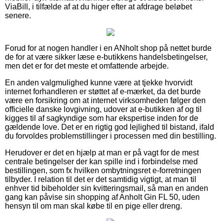
ViaBill, i tilfælde af at du higer efter at afdrage beløbet
senere.
Forud for at nogen handler i en ANholt shop på nettet burde
de for at være sikker læse e-butikkens handelsbetingelser,
men det er for det meste et omfattende arbejde.
En anden valgmulighed kunne være at tjekke hvorvidt
internet forhandleren er støttet af e-mærket, da det burde
være en forsikring om at internet virksomheden følger den
officielle danske lovgivning, udover at e-butikken af og til
kigges til af sagkyndige som har ekspertise inden for de
gældende love. Det er en rigtig god lejlighed til bistand, ifald
du forvoldes problemstillinger i processen med din bestilling.
Herudover er det en hjælp at man er på vagt for de mest
centrale betingelser der kan spille ind i forbindelse med
bestillingen, som fx hvilken ombytningsret e-forretningen
tilbyder. I relation til det er det samtidig vigtigt, at man til
enhver tid bibeholder sin kvitteringsmail, så man en anden
gang kan påvise sin shopping af Anholt Gin FL 50, uden
hensyn til om man skal købe til en pige eller dreng.