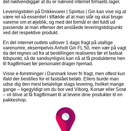
det nødvendiggør at du er nærved internet firmaets lager.
Leveringstiden på Drikkevarer | Spiritus | Gin kan vise sig at
være ret så essentiel i tilfælde af at man står og skal bruge
varerne om et øjeblik, og med det formål er det fuldt ud
passende at man efterser det anslåede leveringstidspunkt
ved det respektive produkt.
En del internet outlets udlover 1 dags fragt på utallige
varenumre, eksempelvis Anholt Gin FL 50, men vær på vagt
da det regnes ud fra at bestillingen realiseres før et fastsat
tidspunkt, så de sandsynligvis kan nå at få produkterne hen
til fragtfirmaet før personalet drager hjemad.
Visse e-forretninger i Danmark lover fri fragt, men oftest kun
ifald der bestilles for et fastslået beløb. Ellers burde man
udse dig den mest betalelige slags levering, hvilket mange
gange – ligegyldigt om du bor ved Viborg, Korsør eller Sorø
– vil blive at få fragtfirmaet til at levere dine produkter til en
pakkeshop.