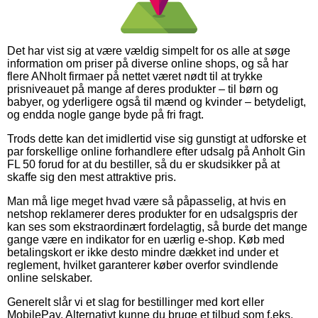
Det har vist sig at være vældig simpelt for os alle at søge
information om priser på diverse online shops, og så har
flere ANholt firmaer på nettet været nødt til at trykke
prisniveauet på mange af deres produkter – til børn og
babyer, og yderligere også til mænd og kvinder – betydeligt,
og endda nogle gange byde på fri fragt.
Trods dette kan det imidlertid vise sig gunstigt at udforske et
par forskellige online forhandlere efter udsalg på Anholt Gin
FL 50 forud for at du bestiller, så du er skudsikker på at
skaffe sig den mest attraktive pris.
Man må lige meget hvad være så påpasselig, at hvis en
netshop reklamerer deres produkter for en udsalgspris der
kan ses som ekstraordinært fordelagtig, så burde det mange
gange være en indikator for en uærlig e-shop. Køb med
betalingskort er ikke desto mindre dækket ind under et
reglement, hvilket garanterer køber overfor svindlende
online selskaber.
Generelt slår vi et slag for bestillinger med kort eller
MobilePay. Alternativt kunne du bruge et tilbud som f.eks.