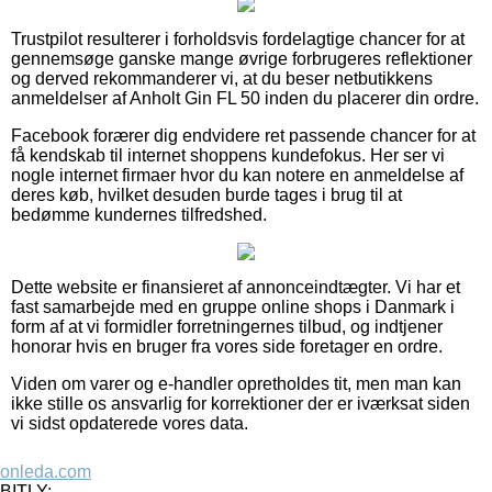
Trustpilot resulterer i forholdsvis fordelagtige chancer for at
gennemsøge ganske mange øvrige forbrugeres reflektioner
og derved rekommanderer vi, at du beser netbutikkens
anmeldelser af Anholt Gin FL 50 inden du placerer din ordre.
Facebook forærer dig endvidere ret passende chancer for at
få kendskab til internet shoppens kundefokus. Her ser vi
nogle internet firmaer hvor du kan notere en anmeldelse af
deres køb, hvilket desuden burde tages i brug til at
bedømme kundernes tilfredshed.
Dette website er finansieret af annonceindtægter. Vi har et
fast samarbejde med en gruppe online shops i Danmark i
form af at vi formidler forretningernes tilbud, og indtjener
honorar hvis en bruger fra vores side foretager en ordre.
Viden om varer og e-handler opretholdes tit, men man kan
ikke stille os ansvarlig for korrektioner der er iværksat siden
vi sidst opdaterede vores data.
onleda.com
BITLY: