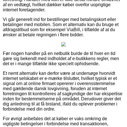
af en vedtægt, hvilket dækker køber overfor uoprigtige
internet foretagender.
Vi går generelt ind for bestillinger med betalingskort eller
betalinger med mobilen. Som et alternativ kan du bruge et
afdragstilbud som for eksempel ViaBill, i tilfælde af at du
ønsker at betale regningen i flere bidder.
Før nogen handler på en netbutik burde de til hver en tid
gøre sig bekendt med indholdet af e-butikkens regler, men
det er i mange tilfælde ikke specielt ophidsende.
Et nemt alternativ kan derfor være at undersøge hvorvidt
internet selskabet er e-mærke tilsluttet, hvilket typisk er et
signal om at online firmaet opererer i overensstemmelse
med gældende dansk lovgivning, foruden at internet
forretningen tit kontrolleres af sagkyndige der har ekspertise
inden for bestemmelserne på området. Derudover giver det
dig anledning til at få bistand, ifald du oplever problemer i
forbindelse med din ordre.
For øvrigt anbefales det at køber er vaks omkring de
vigtigste betingelser i forbindelse med transaktionen,