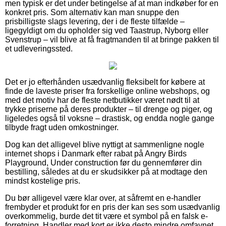
men typisk er det under betingelse af at man indkøber for en
konkret pris. Som alternativ kan man snuppe den
prisbilligste slags levering, der i de fleste tilfælde –
ligegyldigt om du opholder sig ved Taastrup, Nyborg eller
Svenstrup – vil blive at få fragtmanden til at bringe pakken til
et udleveringssted.
Det er jo efterhånden usædvanlig fleksibelt for købere at
finde de laveste priser fra forskellige online webshops, og
med det motiv har de fleste netbutikker været nødt til at
trykke priserne på deres produkter – til drenge og piger, og
ligeledes også til voksne – drastisk, og endda nogle gange
tilbyde fragt uden omkostninger.
Dog kan det alligevel blive nyttigt at sammenligne nogle
internet shops i Danmark efter rabat på Angry Birds
Playground, Under construction før du gennemfører din
bestilling, således at du er skudsikker på at modtage den
mindst kostelige pris.
Du bør alligevel være klar over, at såfremt en e-handler
frembyder et produkt for en pris der kan ses som usædvanlig
overkommelig, burde det tit være et symbol på en falsk e-
forretning. Handler med kort er ikke desto mindre omfavnet