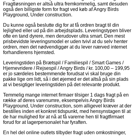
Fragtløsningen er altså ultra fremkommelig, samt desuden
også den billigste form for fragt ved køb af Angry Birds
Playground, Under construction.
Du kunne også beslutte dig for at få ordren bragt til din
lejlighed eller ud på din arbejdsplads. Leveringstypen bliver
ofte en tand dyrere, men derudover ultra smart. Den mest
prisbevidste leveringsmodel er uden tvivl at du selv henter
ordren, men det nødvendiggør at du lever nærved internet
forhandlerens hjemsted.
Leveringstiden på Brætspil / Familiespil / Smart Games /
Hjernevridere / Rejsespil / Angry Birds / kr. 100,00 – 199,95
er jo særdeles bestemmende forudsat vi skal bruge din
pakke lige om lidt, så i det øjemed er det altså på sin plads
at vi besigtiger leveringstiden på det relevante produkt.
Temmelig mange internet firmaer tilsiger 1 dags fragt på en
række af deres varenumre, eksempelvis Angry Birds
Playground, Under construction, som alligevel kræver at der
bestilles inden et konkret tidspunkt, med hensynstagen til at
de har mulighed for at nå at få varerne hen til fragtfirmaet
forud for at lagerpersonalet har fyraften.
En hel del online outlets tilbyder fragt uden omkostninger,