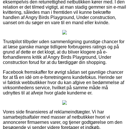
eksempelvis den returrettighed netbutikken kører med. I den
relation er det tilmed vigtigt, at man stadig gemmer sin e-mail
kvittering, således man i fremtiden vil kunne bekræfte
handlen af Angry Birds Playground, Under construction,
uanset om du søger en vare til en mand eller kvinde.
Trustpilot tilbyder uden sammenligning gunstige chancer for
at læse ganske mange tidligere forbrugeres ratings og på
grund af dette er det klogt, at du bliver klogere på e-
forhandlerens kritik af Angry Birds Playground, Under
construction forud for at du færdiggør din shopping.
Facebook fremskaffer for øvrigt sådan set gavnlige chancer
for at få en idé om e-forretningens kundefokus. Herinde ser
vi faktisk webbutikker hvor du kan afgive en bedømmelse af
virksomhedens service, hvilket på samme måde må
udnyttes til at afveje hvor glade kunderne er.
Vores side finansieres af reklameindtægter. Vi har
samarbejdsaftaler med masser af netbutikker hvori vi
annoncerer firmaernes varer, og tjener godtgørelse om den
besøgende vi sender videre foretager et indkøb.