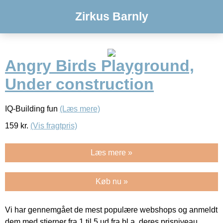
Zirkus Barnly
Angry Birds Playground,
Under construction
IQ-Building fun
(Læs mere)
159
kr.
(Vis fragtpris)
Læs mere »
Køb nu »
Vi har gennemgået de mest populære webshops og anmeldt
dem med stjerner fra 1 til 5 ud fra bl.a. deres prisniveau,