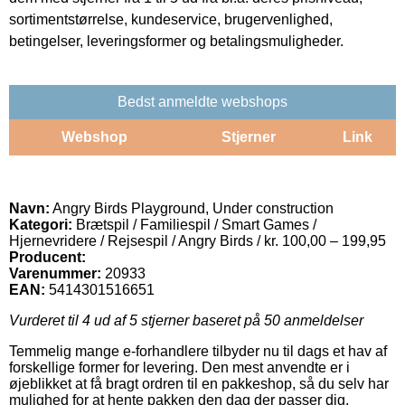
sortimentstørrelse, kundeservice, brugervenlighed,
betingelser, leveringsformer og betalingsmuligheder.
Bedst anmeldte webshops
Webshop
Stjerner
Link
Navn:
Angry Birds Playground, Under construction
Kategori:
Brætspil / Familiespil / Smart Games /
Hjernevridere / Rejsespil / Angry Birds / kr. 100,00 – 199,95
Producent:
Varenummer:
20933
EAN:
5414301516651
Vurderet til
4
ud af 5 stjerner baseret på
50
anmeldelser
Temmelig mange e-forhandlere tilbyder nu til dags et hav af
forskellige former for levering. Den mest anvendte er i
øjeblikket at få bragt ordren til en pakkeshop, så du selv har
mulighed for at hente pakken den dag der passer dig.