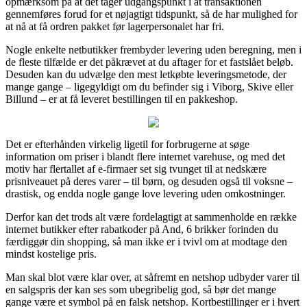
opmærksom på at det tager udgangspunkt i at transaktionen
gennemføres forud for et nøjagtigt tidspunkt, så de har mulighed for
at nå at få ordren pakket før lagerpersonalet har fri.
Nogle enkelte netbutikker frembyder levering uden beregning, men i
de fleste tilfælde er det påkrævet at du aftager for et fastslået beløb.
Desuden kan du udvælge den mest letkøbte leveringsmetode, der
mange gange – ligegyldigt om du befinder sig i Viborg, Skive eller
Billund – er at få leveret bestillingen til en pakkeshop.
Det er efterhånden virkelig ligetil for forbrugerne at søge
information om priser i blandt flere internet varehuse, og med det
motiv har flertallet af e-firmaer set sig tvunget til at nedskære
prisniveauet på deres varer – til børn, og desuden også til voksne –
drastisk, og endda nogle gange love levering uden omkostninger.
Derfor kan det trods alt være fordelagtigt at sammenholde en række
internet butikker efter rabatkoder på And, 6 brikker forinden du
færdiggør din shopping, så man ikke er i tvivl om at modtage den
mindst kostelige pris.
Man skal blot være klar over, at såfremt en netshop udbyder varer til
en salgspris der kan ses som ubegribelig god, så bør det mange
gange være et symbol på en falsk netshop. Kortbestillinger er i hvert