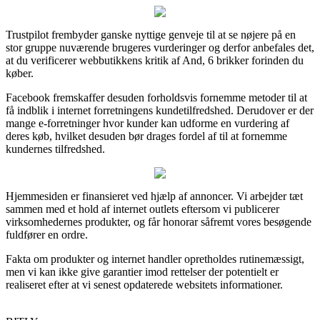
Trustpilot frembyder ganske nyttige genveje til at se nøjere på en
stor gruppe nuværende brugeres vurderinger og derfor anbefales det,
at du verificerer webbutikkens kritik af And, 6 brikker forinden du
køber.
Facebook fremskaffer desuden forholdsvis fornemme metoder til at
få indblik i internet forretningens kundetilfredshed. Derudover er der
mange e-forretninger hvor kunder kan udforme en vurdering af
deres køb, hvilket desuden bør drages fordel af til at fornemme
kundernes tilfredshed.
Hjemmesiden er finansieret ved hjælp af annoncer. Vi arbejder tæt
sammen med et hold af internet outlets eftersom vi publicerer
virksomhedernes produkter, og får honorar såfremt vores besøgende
fuldfører en ordre.
Fakta om produkter og internet handler opretholdes rutinemæssigt,
men vi kan ikke give garantier imod rettelser der potentielt er
realiseret efter at vi senest opdaterede websitets informationer.