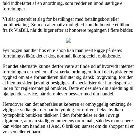
fald indbefattet af en anordning, som redder en imod uærlige e-
forretninger.
Vi slår generelt et slag for bestillinger med betalingskort eller
mobilbetaling. Som en alternativ mulighed kan du benytte et tilbud
fra fx ViaBill, når du higer efter at honorere regningen i flere bidder.
Før nogen handler hos en e-shop kan man reelt kigge på deres
forretningsvilkår, det er dog normalt ikke specielt ophidsende.
Et andet alternativ kunne derfor være at finde ud af hvorvidt internet
forretningen er medlem af e-mærke ordningen, fordi det typisk er en
tryghed om at e-forhandleren tilslutter sig dansk lovgivning, foruden
at hjemmesiden jævnligt besigtiges af specialister der har ekspertise
inden for reglementet på området. Dette er desuden din anledning til
hjælpende service, når du oplever besvær med din handel.
Herudover kan det anbefales at køberen er omhyggelig omkring de
vigtigste vedtægter der har betydning for ordren, f.eks. hvilken
byttepolitik butikken tilsikrer. I den forbindelse er det i øvrigt
afgørende, at man stadig gemmer ens ordremail, således man senere
kan vidne om handlen af And, 6 brikker, uanset om du shopper til en
voksen eller et barn.