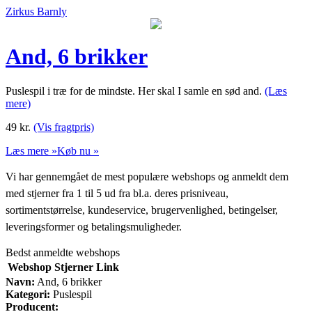
Zirkus Barnly
And, 6 brikker
Puslespil i træ for de mindste. Her skal I samle en sød and.
(Læs
mere)
49
kr.
(Vis fragtpris)
Læs mere »
Køb nu »
Vi har gennemgået de mest populære webshops og anmeldt dem
med stjerner fra 1 til 5 ud fra bl.a. deres prisniveau,
sortimentstørrelse, kundeservice, brugervenlighed, betingelser,
leveringsformer og betalingsmuligheder.
Bedst anmeldte webshops
Webshop
Stjerner
Link
Navn:
And, 6 brikker
Kategori:
Puslespil
Producent: