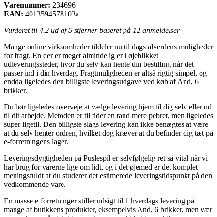
Varenummer:
234696
EAN:
4013594578103a
Vurderet til
4.2
ud af 5 stjerner baseret på
12
anmeldelser
Mange online virksomheder tildeler nu til dags alverdens muligheder
for fragt. En der er meget almindelig er i øjeblikket
udleveringssteder, hvor du selv kan hente din bestilling når det
passer ind i din hverdag. Fragtmuligheden er altså rigtig simpel, og
endda ligeledes den billigste leveringsudgave ved køb af And, 6
brikker.
Du bør ligeledes overveje at vælge levering hjem til dig selv eller ud
til dit arbejde. Metoden er til tider en tand mere pebret, men ligeledes
super ligetil. Den billigste slags levering kan ikke benægtes at være
at du selv henter ordren, hvilket dog kræver at du befinder dig tæt på
e-forretningens lager.
Leveringsdygtigheden på Puslespil er selvfølgelig ret så vital når vi
har brug for varerne lige om lidt, og i det øjemed er det komplet
meningsfuldt at du studerer det estimerede leveringstidspunkt på den
vedkommende vare.
En masse e-forretninger stiller udsigt til 1 hverdags levering på
mange af butikkens produkter, eksempelvis And, 6 brikker, men vær