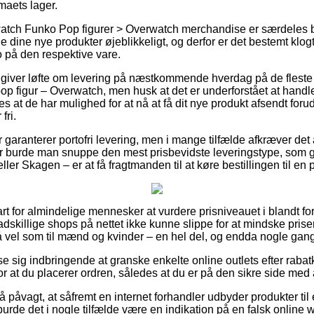
irmaets lager.
atch Funko Pop figurer > Overwatch merchandise er særdeles 
ge dine nye produkter øjeblikkeligt, og derfor er det bestemt klog
 på den respektive vare.
r giver løfte om levering på næstkommende hverdag på de fleste 
p figur – Overwatch, men husk at det er underforstået at handle
es at de har mulighed for at nå at få dit nye produkt afsendt forud
fri.
aer garanterer portofri levering, men i mange tilfælde afkræver det 
r burde man snuppe den mest prisbevidste leveringstype, som 
ler Skagen – er at få fragtmanden til at køre bestillingen til en
rt for almindelige mennesker at vurdere prisniveauet i blandt for
adskillige shops på nettet ikke kunne slippe for at mindske pris
så vel som til mænd og kvinder – en hel del, og endda nogle gange
se sig indbringende at granske enkelte online outlets efter rab
r at du placerer ordren, således at du er på den sikre side med at
å påvagt, at såfremt en internet forhandler udbyder produkter ti
å burde det i nogle tilfælde være en indikation på en falsk online