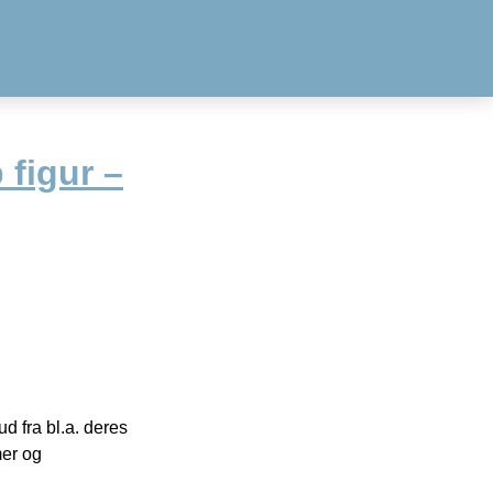
figur –
 fra bl.a. deres
mer og