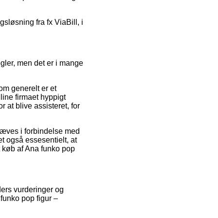
sløsning fra fx ViaBill, i
gler, men det er i mange
om generelt er et
line firmaet hyppigt
at blive assisteret, for
dhæves i forbindelse med
t også essesentielt, at
t køb af Ana funko pop
ders vurderinger og
funko pop figur –