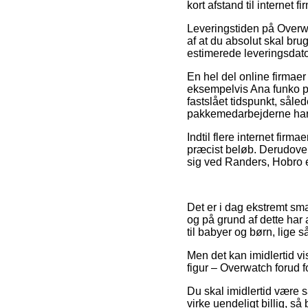
kort afstand til internet f
Leveringstiden på Overw
af at du absolut skal bru
estimerede leveringsdato
En hel del online firmae
eksempelvis Ana funko po
fastslået tidspunkt, såled
pakkemedarbejderne har 
Indtil flere internet firm
præcist beløb. Derudove
sig ved Randers, Hobro el
Det er i dag ekstremt sma
og på grund af dette har 
til babyer og børn, lige 
Men det kan imidlertid vi
figur – Overwatch forud fo
Du skal imidlertid være s
virke uendeligt billig, s