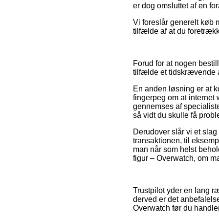
er dog omsluttet af en fo
Vi foreslår generelt køb 
tilfælde af at du foretræ
Forud for at nogen besti
tilfælde et tidskrævende 
En anden løsning er at ko
fingerpeg om at internet 
gennemses af specialister
så vidt du skulle få prob
Derudover slår vi et sla
transaktionen, til eksemp
man når som helst behold
figur – Overwatch, om man
Trustpilot yder en lang r
derved er det anbefalels
Overwatch før du handler