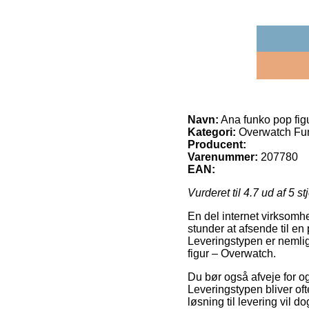
Navn:
Ana funko pop fig
Kategori:
Overwatch Fun
Producent:
Varenummer:
207780
EAN:
Vurderet til
4.7
ud af 5 st
En del internet virksomh
stunder at afsende til en
Leveringstypen er nemlig
figur – Overwatch.
Du bør også afveje for og
Leveringstypen bliver of
løsning til levering vil 