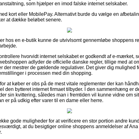
ranstaltning, som hjælper en imod falske internet selskaber.
med kort eller MobilePay. Alternativt burde du vælge en afbetaling
kker at dække beløbet senere.
ller hos en e-butik kunne de utvivlsomt gennemløbe shoppens re
arbejde.
ntrollere hvorvidt internet selskabet er godkendt af e-mærket, s
webshoppen adlyder de officielle danske regler, tillige med at on
 der mestrer de gældende regulativer. Det giver dig mulighed for 
lemstillinger i processen med din shopping.
g for at køber er obs på de mest vitale reglementer der kan hån
el den bytteret internet firmaet tilbyder. I den sammenhæng er de
er sin kvittering, således man i fremtiden vil kunne vidne om si
 er på udkig efter varer til en dame eller herre.
ække gode muligheder for at verificere en stor portion andre kun
esværdigt, at du besigtiger online shoppens anmeldelser af Ana 
.