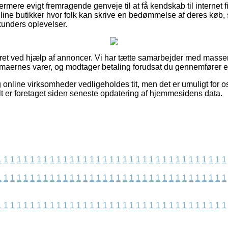
mere evigt fremragende genveje til at få kendskab til internet f
line butikker hvor folk kan skrive en bedømmelse af deres køb, 
kunders oplevelser.
eret ved hjælp af annoncer. Vi har tætte samarbejder med masser
firmaernes varer, og modtager betaling forudsat du gennemfører e
online virksomheder vedligeholdes tit, men det er umuligt for os
lt er foretaget siden seneste opdatering af hjemmesidens data.
1
1
1
1
1
1
1
1
1
1
1
1
1
1
1
1
1
1
1
1
1
1
1
1
1
1
1
1
1
1
1
1
1
1
1
1
1
1
1
1
1
1
1
1
1
1
1
1
1
1
1
1
1
1
1
1
1
1
1
1
1
1
1
1
1
1
1
1
1
1
1
1
1
1
1
1
1
1
1
1
1
1
1
1
1
1
1
1
1
1
1
1
1
1
1
1
1
1
1
1
1
1
1
1
1