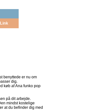
Link
st benyttede er nu om
passer dig.
ved køb af Ana funko pop
sen på dit arbejde.
Den mindst kostelige
ter at du befinder dig med