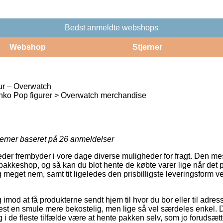
Bedst anmeldte webshops
Webshop
Stjerner
ur – Overwatch
ko Pop figurer > Overwatch merchandise
jerner baseret på
26
anmeldelser
eder frembyder i vore dage diverse muligheder for fragt. Den me
 pakkeshop, og så kan du blot hente de købte varer lige når det 
 meget nem, samt tit ligeledes den prisbilligste leveringsform 
 imod at få produkterne sendt hjem til hvor du bor eller til adres
test en smule mere bekostelig, men lige så vel særdeles enkel. 
dog i de fleste tilfælde være at hente pakken selv, som jo forudsæt