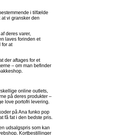
bestemmende i tilfælde
t at vi gransker den
af deres varer,
n laves forinden et
 for at
at der aftages for et
gerne – om man befinder
 pakkeshop.
skellige online outlets,
erne på deres produkter –
 love portofri levering.
atkoder på Ana funko pop
 få fat i den bedste pris.
l en udsalgspris som kan
 webshop. Kortbestillinger