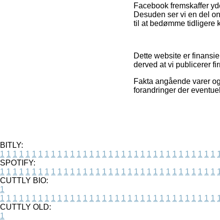
Facebook fremskaffer yder
Desuden ser vi en del on
til at bedømme tidligere 
Dette website er finansi
derved at vi publicerer 
Fakta angående varer og 
forandringer der eventue
BITLY:
1
1
1
1
1
1
1
1
1
1
1
1
1
1
1
1
1
1
1
1
1
1
1
1
1
1
1
1
1
1
1
1
1
1
SPOTIFY:
1
1
1
1
1
1
1
1
1
1
1
1
1
1
1
1
1
1
1
1
1
1
1
1
1
1
1
1
1
1
1
1
1
1
CUTTLY BIO:
1
1
1
1
1
1
1
1
1
1
1
1
1
1
1
1
1
1
1
1
1
1
1
1
1
1
1
1
1
1
1
1
1
1
1
CUTTLY OLD:
1