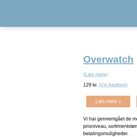
Overwatch
(Læs mere)
129
kr.
(Vis fragtpris)
Læs mere »
Vi har gennemgået de mes
prisniveau, sortimentstø
betalingsmuligheder.