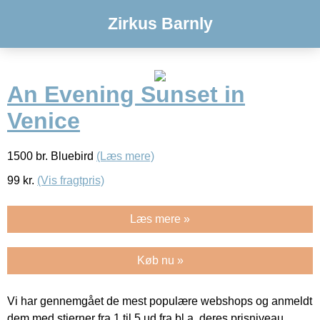
Zirkus Barnly
An Evening Sunset in
Venice
1500 br. Bluebird
(Læs mere)
99
kr.
(Vis fragtpris)
Læs mere »
Køb nu »
Vi har gennemgået de mest populære webshops og anmeldt
dem med stjerner fra 1 til 5 ud fra bl.a. deres prisniveau,