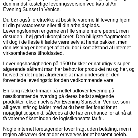
den mindst kostelige leveringsversion ved køb af An
Evening Sunset in Venice.
Du bør også foretrække at bestille varerne til levering hjem
til din privatadresse eller til din arbejdsplads.
Leveringsformen er gerne en lille smule mere pebret, men
desuden i høj grad ukompliceret. Den billigste fragtmetode
vil dog i de fleste tilfælde være selv at hente pakken, men
den løsning er betinget af at du bor i kort afstand af internet
virksomhedens tilholdssted.
Leveringshastigheden på 1500 brikker er naturligvis super
afgørende såfremt man har behov for produktet nu og her, og
herved er det rigtig afgørende at man undersøger den
forventede leveringstid for den vedkommende vare.
En lang række firmaer på nettet udlover levering på
næstkommende hverdag på deres bedst sælgende
produkter, eksempelvis An Evening Sunset in Venice, som
alligevel står og falder med at du bestiller forud for et
nøjagtigt tidspunkt, således at de har en chance for at nå at
få varerne fikset inden de logistikansatte får fri.
Nogle internet foretagender lover fragt uden betaling, men i
reglen afkræver det at der erhverves for et bestemt beløb.