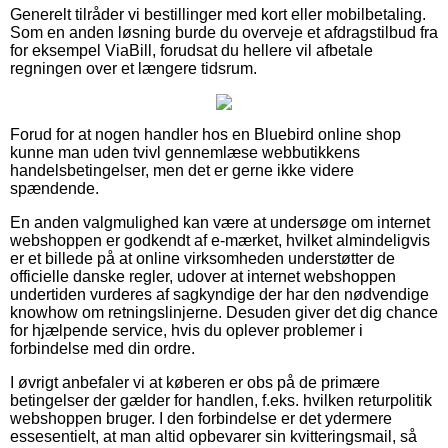
Generelt tilråder vi bestillinger med kort eller mobilbetaling.
Som en anden løsning burde du overveje et afdragstilbud fra
for eksempel ViaBill, forudsat du hellere vil afbetale
regningen over et længere tidsrum.
Forud for at nogen handler hos en Bluebird online shop
kunne man uden tvivl gennemlæse webbutikkens
handelsbetingelser, men det er gerne ikke videre
spændende.
En anden valgmulighed kan være at undersøge om internet
webshoppen er godkendt af e-mærket, hvilket almindeligvis
er et billede på at online virksomheden understøtter de
officielle danske regler, udover at internet webshoppen
undertiden vurderes af sagkyndige der har den nødvendige
knowhow om retningslinjerne. Desuden giver det dig chance
for hjælpende service, hvis du oplever problemer i
forbindelse med din ordre.
I øvrigt anbefaler vi at køberen er obs på de primære
betingelser der gælder for handlen, f.eks. hvilken returpolitik
webshoppen bruger. I den forbindelse er det ydermere
essesentielt, at man altid opbevarer sin kvitteringsmail, så