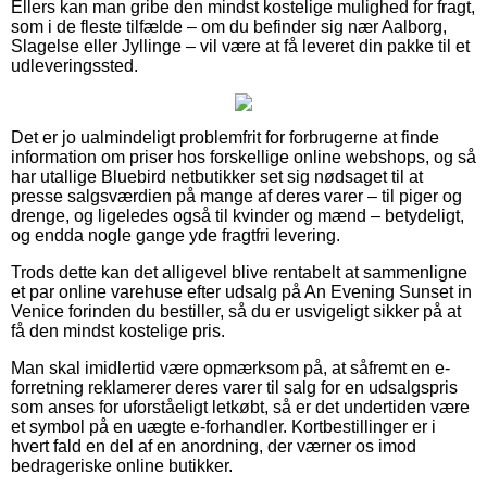
Ellers kan man gribe den mindst kostelige mulighed for fragt,
som i de fleste tilfælde – om du befinder sig nær Aalborg,
Slagelse eller Jyllinge – vil være at få leveret din pakke til et
udleveringssted.
Det er jo ualmindeligt problemfrit for forbrugerne at finde
information om priser hos forskellige online webshops, og så
har utallige Bluebird netbutikker set sig nødsaget til at
presse salgsværdien på mange af deres varer – til piger og
drenge, og ligeledes også til kvinder og mænd – betydeligt,
og endda nogle gange yde fragtfri levering.
Trods dette kan det alligevel blive rentabelt at sammenligne
et par online varehuse efter udsalg på An Evening Sunset in
Venice forinden du bestiller, så du er usvigeligt sikker på at
få den mindst kostelige pris.
Man skal imidlertid være opmærksom på, at såfremt en e-
forretning reklamerer deres varer til salg for en udsalgspris
som anses for uforståeligt letkøbt, så er det undertiden være
et symbol på en uægte e-forhandler. Kortbestillinger er i
hvert fald en del af en anordning, der værner os imod
bedrageriske online butikker.