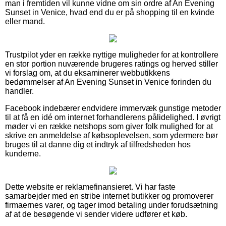
man i fremtiden vil kunne vidne om sin ordre af An Evening
Sunset in Venice, hvad end du er på shopping til en kvinde
eller mand.
Trustpilot yder en række nyttige muligheder for at kontrollere
en stor portion nuværende brugeres ratings og herved stiller
vi forslag om, at du eksaminerer webbutikkens
bedømmelser af An Evening Sunset in Venice forinden du
handler.
Facebook indebærer endvidere immervæk gunstige metoder
til at få en idé om internet forhandlerens pålidelighed. I øvrigt
møder vi en række netshops som giver folk mulighed for at
skrive en anmeldelse af købsoplevelsen, som ydermere bør
bruges til at danne dig et indtryk af tilfredsheden hos
kunderne.
Dette website er reklamefinansieret. Vi har faste
samarbejder med en stribe internet butikker og promoverer
firmaernes varer, og tager imod betaling under forudsætning
af at de besøgende vi sender videre udfører et køb.