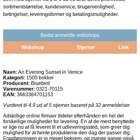
sortimentstørrelse, kundeservice, brugervenlighed,
betingelser, leveringsformer og betalingsmuligheder.
Bedst anmeldte webshops
Webshop
Stjerner
Link
Navn:
An Evening Sunset in Venice
Kategori:
1500 brikker
Producent:
Bluebird
Varenummer:
0321-70115
EAN:
3663384701153
Vurderet til
4.9
ud af 5 stjerner baseret på
32
anmeldelser
Adskillige online firmaer tildeler efterhånden en hel del
forskellige muligheder for levering. En af de mest benyttede
er lige nu at få leveret til et udleveringssted, som giver dig
mulighed for at hente produkterne den dag der passer dig.
Fragtløsningen er jo meget bekvem, og mange gange også