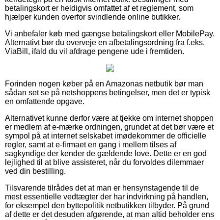
betalingskort er heldigvis omfattet af et reglement, som
hjælper kunden overfor svindlende online butikker.
Vi anbefaler køb med gængse betalingskort eller MobilePay.
Alternativt bør du overveje en afbetalingsordning fra f.eks.
ViaBill, ifald du vil afdrage pengene ude i fremtiden.
Forinden nogen køber på en Amazonas netbutik bør man
sådan set se på netshoppens betingelser, men det er typisk
en omfattende opgave.
Alternativet kunne derfor være at tjekke om internet shoppen
er medlem af e-mærke ordningen, grundet at det bør være et
sympol på at internet selskabet imødekommer de officielle
regler, samt at e-firmaet en gang i mellem tilses af
sagkyndige der kender de gældende love. Dette er en god
lejlighed til at blive assisteret, når du forvoldes dilemmaer
ved din bestilling.
Tilsvarende tilrådes det at man er hensynstagende til de
mest essentielle vedtægter der har indvirkning på handlen,
for eksempel den byttepolitik netbutikken tilbyder. På grund
af dette er det desuden afgørende, at man altid beholder ens