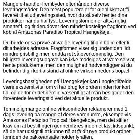
Mange e-handler frembyder efterhånden diverse
leveringsmåder. Den mest populære er for øjeblikket at få
leveret til et udleveringssted, hvor du så selv henter dine
produkter når du har lyst. Leveringsformen er altså rigtig
smertefri, og tit derudover den mindst kostelige fragtform ved
køb af Amazonas Paradiso Tropical Hængekøje.
Du burde også prøve at vælge levering til din bolig eller til
dit arbejdes adresse. Fragtformen viser sig undertiden lidt
mindre prisbillig, men endda ret så overkommelig. Den
billigste leveringsudgave kan ikke modsiges at være selv at
hente produkterne, men den mulighed nødvendiggør at du
befinder dig i kort afstand af online virksomhedens bopæl.
Leveringshastigheden på Hængekøjer kan i nogle tilfælde
være ekstremt vital om vi har brug for ordren inden for kort
tid, og derfor er det nemlig væsentligt at man besigtiger den
forventede leveringstid ved det aktuelle produkt.
Temmelig mange online virksomheder reklamerer med 1
dags levering på mange af deres varenumre, eksempelvis
Amazonas Paradiso Tropical Hængekøje, men det stiller
krav om at bestillingen gennemføres inden et fast tidspunkt,
så de har udsigt til at kunne nå at få dit nye produkt ordnet
forinden de pakkeansatte holder fyraften.