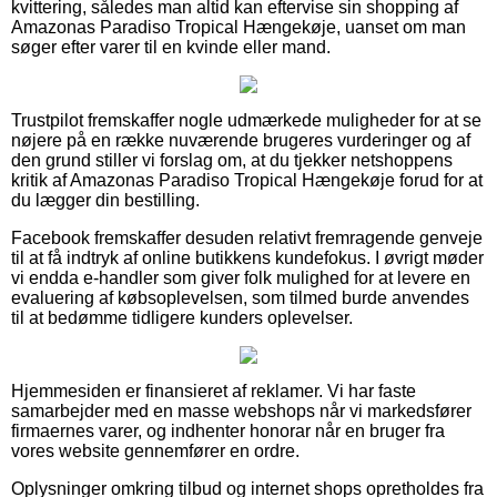
kvittering, således man altid kan eftervise sin shopping af
Amazonas Paradiso Tropical Hængekøje, uanset om man
søger efter varer til en kvinde eller mand.
Trustpilot fremskaffer nogle udmærkede muligheder for at se
nøjere på en række nuværende brugeres vurderinger og af
den grund stiller vi forslag om, at du tjekker netshoppens
kritik af Amazonas Paradiso Tropical Hængekøje forud for at
du lægger din bestilling.
Facebook fremskaffer desuden relativt fremragende genveje
til at få indtryk af online butikkens kundefokus. I øvrigt møder
vi endda e-handler som giver folk mulighed for at levere en
evaluering af købsoplevelsen, som tilmed burde anvendes
til at bedømme tidligere kunders oplevelser.
Hjemmesiden er finansieret af reklamer. Vi har faste
samarbejder med en masse webshops når vi markedsfører
firmaernes varer, og indhenter honorar når en bruger fra
vores website gennemfører en ordre.
Oplysninger omkring tilbud og internet shops opretholdes fra