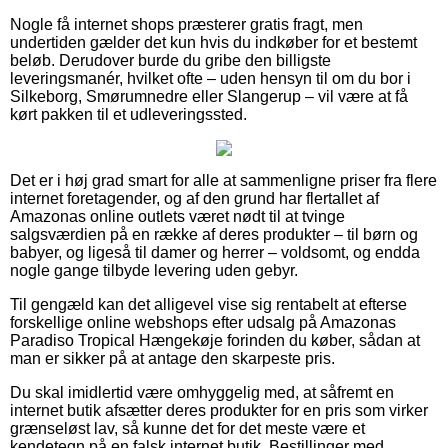
Nogle få internet shops præsterer gratis fragt, men
undertiden gælder det kun hvis du indkøber for et bestemt
beløb. Derudover burde du gribe den billigste
leveringsmanér, hvilket ofte – uden hensyn til om du bor i
Silkeborg, Smørumnedre eller Slangerup – vil være at få
kørt pakken til et udleveringssted.
Det er i høj grad smart for alle at sammenligne priser fra flere
internet foretagender, og af den grund har flertallet af
Amazonas online outlets været nødt til at tvinge
salgsværdien på en række af deres produkter – til børn og
babyer, og ligeså til damer og herrer – voldsomt, og endda
nogle gange tilbyde levering uden gebyr.
Til gengæld kan det alligevel vise sig rentabelt at efterse
forskellige online webshops efter udsalg på Amazonas
Paradiso Tropical Hængekøje forinden du køber, sådan at
man er sikker på at antage den skarpeste pris.
Du skal imidlertid være omhyggelig med, at såfremt en
internet butik afsætter deres produkter for en pris som virker
grænseløst lav, så kunne det for det meste være et
kendetegn på en falsk internet butik. Bestillinger med