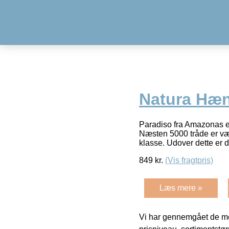
Natura Hæ
Paradiso fra Amazonas er
Næsten 5000 tråde er væv
klasse. Udover dette er 
849
kr.
(Vis fragtpris)
Læs mere »
Vi har gennemgået de mes