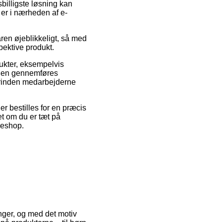
billigste løsning kan
er i nærheden af e-
ren øjeblikkeligt, så med
pektive produkt.
dukter, eksempelvis
ngen gennemføres
 forinden medarbejderne
er bestilles for en præcis
et om du er tæt på
keshop.
ninger, og med det motiv