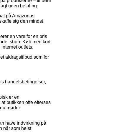
på produkterne – til børn
ragt uden betaling.
rabat på Amazonas
skaffe sig den mindst
rer en vare for en pris
indel shop. Køb med kort
internet outlets.
et afdragstilbud som for
ns handelsbetingelser,
pisk er en
 at butikken ofte efterses
ld du møder
an have indvirkning på
an når som helst