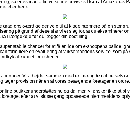
ering, således man altid vil kunne bevise sit køb af Amazonas 
e eller herre.
jeste grad ønskværdige genveje til at kigge nærmere på en stor gr
og på grund af dette slår vi et slag for, at du eksaminerer onli
a Hængekøje før du lægger din bestilling.
per stabile chancer for at få en idé om e-shoppens pålideligh
du kan formulere en evaluering af virksomhedens service, som 
t indtryk af kundetilfredsheden.
 af annoncer. Vi arbejder sammen med en mængde online selskab
g tager provision når en af vores besøgende foretager en ordre.
nline butikker understøttes nu og da, men vi ønsker ikke at blive 
t foretaget efter at vi sidste gang opdaterede hjemmesidens opl