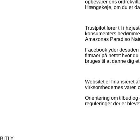
opbevarer ens ordrekvitt
Hængekøje, om du er dam
Trustpilot fører til i hø
konsumenters bedømmelser 
Amazonas Paradiso Natur
Facebook yder desuden su
firmaer på nettet hvor 
bruges til at danne dig e
Websitet er finansieret
virksomhedernes varer, o
Orientering om tilbud og o
reguleringer der er bleve
BITLY: