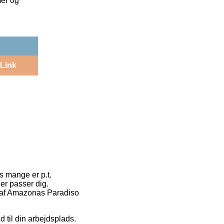
mer og
Link
s mange er p.t.
er passer dig.
øb af Amazonas Paradiso
d til din arbejdsplads.