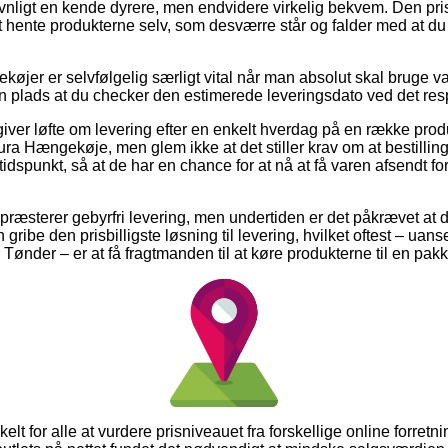
vnligt en kende dyrere, men endvidere virkelig bekvem. Den pris
 hente produkterne selv, som desværre står og falder med at du 
øjer er selvfølgelig særligt vital når man absolut skal bruge va
sin plads at du checker den estimerede leveringsdato ved det res
giver løfte om levering efter en enkelt hverdag på en række pro
a Hængekøje, men glem ikke at det stiller krav om at bestilli
t tidspunkt, så at de har en chance for at nå at få varen afsendt
 præsterer gebyrfri levering, men undertiden er det påkrævet at d
ribe den prisbilligste løsning til levering, hvilket oftest – uans
 Tønder – er at få fragtmanden til at køre produkterne til en pak
elt for alle at vurdere prisniveauet fra forskellige online forret