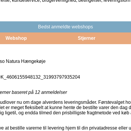
rrelse, kundeservice, brugervenlighed, betingelser, leveringsfor
Bedst anmeldte webshops
Webshop
Stjerner
so Natura Hængekøje
_DK_4606155948132_31993797935204
jerner baseret på
12
anmeldelser
 udlover nu om dage alverdens leveringsmåder. Førstevalget ho
et er meget fleksibelt at kunne hente de bestilte varer den dag d
lig ligetil, og endda tilmed den prisbilligste fragtmetode ved k
t bestille varerne til levering hjem til din privatadresse eller u