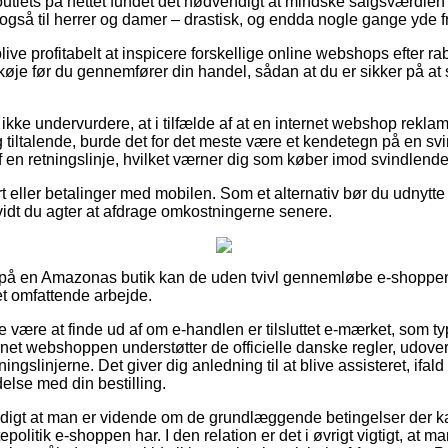
utlets på nettet fundet det nødvendigt at mindske salgsværdien 
også til herrer og damer – drastisk, og endda nogle gange yde f
ve profitabelt at inspicere forskellige online webshops efter 
e før du gennemfører din handel, sådan at du er sikker på at 
ke undervurdere, at i tilfælde af at en internet webshop reklame
 tiltalende, burde det for det meste være et kendetegn på en sv
af en retningslinje, hvilket værner dig som køber imod svindlende 
 eller betalinger med mobilen. Som et alternativ bør du udnytte 
 vidt du agter at afdrage omkostningerne senere.
ler på en Amazonas butik kan de uden tvivl gennemløbe e-shoppe
et omfattende arbejde.
 være at finde ud af om e-handlen er tilsluttet e-mærket, som ty
ernet webshoppen understøtter de officielle danske regler, udover
ningslinjerne. Det giver dig anledning til at blive assisteret, ifa
delse med din bestilling.
rdigt at man er vidende om de grundlæggende betingelser der k
epolitik e-shoppen har. I den relation er det i øvrigt vigtigt, at m