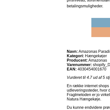
prisniveau, sortimentstø
betalingsmuligheder.
Navn:
Amazonas Paradi
Kategori:
Hængekøjer
Producent:
Amazonas
Varenummer:
shopify
EAN:
4030454001670
Vurderet til
4.7
ud af 5 st
En række internet shops
udleveringssteder, hvor d
Fragtmetoden er jo virke
Natura Hængekøje.
Du kunne endvidere prøve a