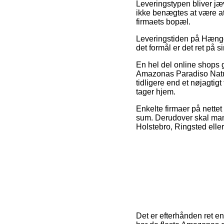
Leveringstypen bliver jæ
ikke benægtes at være at
firmaets bopæl.
Leveringstiden på Hængek
det formål er det ret på 
En hel del online shops 
Amazonas Paradiso Natur
tidligere end et nøjagtig
tager hjem.
Enkelte firmaer på nettet
sum. Derudover skal man g
Holstebro, Ringsted eller
Det er efterhånden ret enk