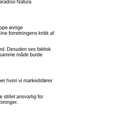
Paradiso Natura
uppe øvrige
ne forretningens kritik af
ed. Desuden ses faktisk
på samme måde burde
er hvori vi markedsfører
stillet ansvarlig for
ysninger.