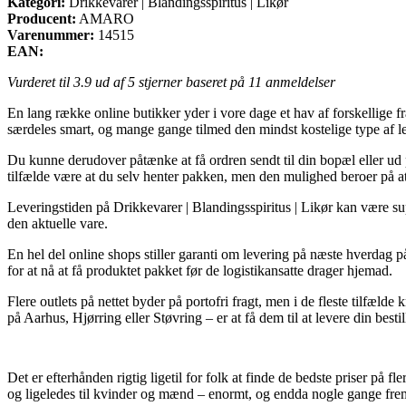
Kategori:
Drikkevarer | Blandingsspiritus | Likør
Producent:
AMARO
Varenummer:
14515
EAN:
Vurderet til
3.9
ud af 5 stjerner baseret på
11
anmeldelser
En lang række online butikker yder i vore dage et hav af forskellige fra
særdeles smart, og mange gange tilmed den mindst kostelige type af
Du kunne derudover påtænke at få ordren sendt til din bopæl eller ud på
tilfælde være at du selv henter pakken, men den mulighed beroer på at
Leveringstiden på Drikkevarer | Blandingsspiritus | Likør kan være su
den aktuelle vare.
En hel del online shops stiller garanti om levering på næste hverdag p
for at nå at få produktet pakket før de logistikansatte drager hjemad.
Flere outlets på nettet byder på portofri fragt, men i de fleste tilfæl
på Aarhus, Hjørring eller Støvring – er at få dem til at levere din bestil
Det er efterhånden rigtig ligetil for folk at finde de bedste priser på 
og ligeledes til kvinder og mænd – enormt, og endda nogle gange frem