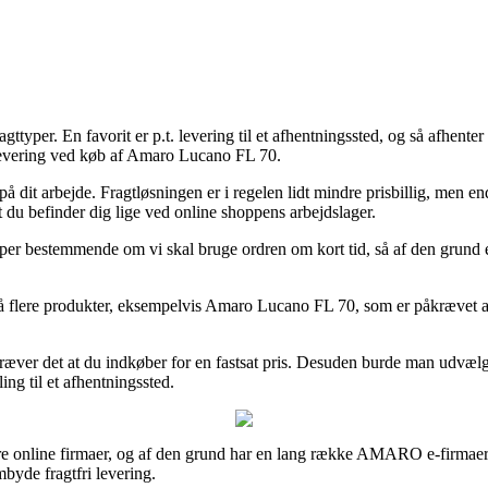
gttyper. En favorit er p.t. levering til et afhentningssted, og så afhent
 levering ved køb af Amaro Lucano FL 70.
 dit arbejde. Fragtløsningen er i regelen lidt mindre prisbillig, men end
 du befinder dig lige ved online shoppens arbejdslager.
per bestemmende om vi skal bruge ordren om kort tid, så af den grund er
å flere produkter, eksempelvis Amaro Lucano FL 70, som er påkrævet at be
de kræver det at du indkøber for en fastsat pris. Desuden burde man udvæ
ling til et afhentningssted.
flere online firmaer, og af den grund har en lang række AMARO e-firmaer v
byde fragtfri levering.