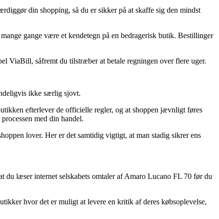
ærdiggør din shopping, så du er sikker på at skaffe sig den mindst
et mange gange være et kendetegn på en bedragerisk butik. Bestillinger
 ViaBill, såfremt du tilstræber at betale regningen over flere uger.
eligvis ikke særlig sjovt.
tikken efterlever de officielle regler, og at shoppen jævnligt føres
 i processen med din handel.
shoppen lover. Her er det samtidig vigtigt, at man stadig sikrer ens
 at du læser internet selskabets omtaler af Amaro Lucano FL 70 før du
ikker hvor det er muligt at levere en kritik af deres købsoplevelse,