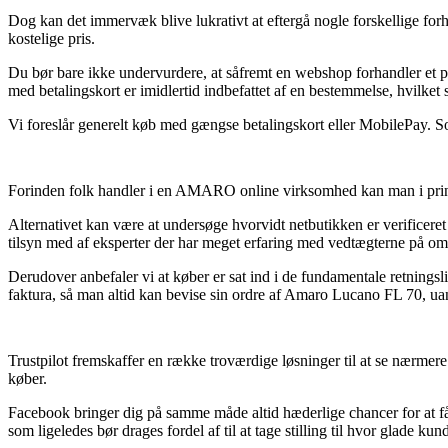
Dog kan det immervæk blive lukrativt at eftergå nogle forskellige for
kostelige pris.
Du bør bare ikke undervurdere, at såfremt en webshop forhandler et pro
med betalingskort er imidlertid indbefattet af en bestemmelse, hvilket s
Vi foreslår generelt køb med gængse betalingskort eller MobilePay. Som
Forinden folk handler i en AMARO online virksomhed kan man i princip
Alternativet kan være at undersøge hvorvidt netbutikken er verificeret 
tilsyn med af eksperter der har meget erfaring med vedtægterne på omr
Derudover anbefaler vi at køber er sat ind i de fundamentale retningsli
faktura, så man altid kan bevise sin ordre af Amaro Lucano FL 70, uan
Trustpilot fremskaffer en række troværdige løsninger til at se nærmer
køber.
Facebook bringer dig på samme måde altid hæderlige chancer for at få i
som ligeledes bør drages fordel af til at tage stilling til hvor glade kun