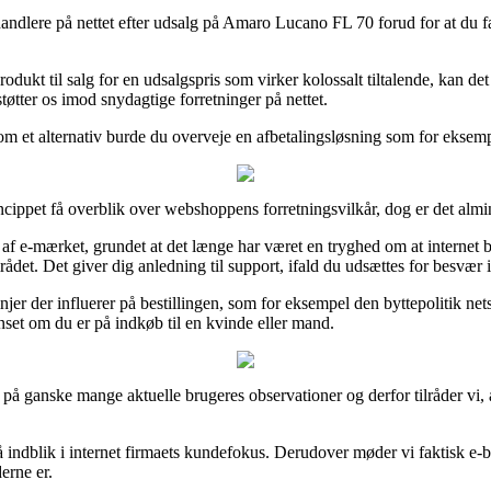
handlere på nettet efter udsalg på Amaro Lucano FL 70 forud for at du f
dukt til salg for en udsalgspris som virker kolossalt tiltalende, kan d
tøtter os imod snydagtige forretninger på nettet.
 et alternativ burde du overveje en afbetalingsløsning som for eksempel
pet få overblik over webshoppens forretningsvilkår, dog er det almind
af e-mærket, grundet at det længe har været en tryghed om at internet bu
ådet. Det giver dig anledning til support, ifald du udsættes for besvær
njer der influerer på bestillingen, som for eksempel den byttepolitik net
set om du er på indkøb til en kvinde eller mand.
e på ganske mange aktuelle brugeres observationer og derfor tilråder vi,
ndblik i internet firmaets kundefokus. Derudover møder vi faktisk e-but
derne er.