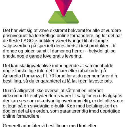
Det har vist sig at være ekstremt bekvemt for alle at vurdere
prisniveauet fra forskellige online forhandlere, og for det har
de fleste LAGO e-butikker været tvunget til at stampe
salgsværdien på specielt deres bedst i test produkter – til
drenge og piger, samt til damer og herrer – betydeligt, og
endda nogle gange love gratis levering.
Det kan stadigvæk blive indbringende at sammenholde
nogle forskellige internet firmaer efter rabatkoder på
Amaretto Romanza FL 70 forud for at du gennemfører din
bestilling, så du er garanteret at få fat i den laveste pris.
Du må alligevel ikke overse, at såfremt en internet
virksomhed frembyder deres varer til salg for en udsalgspris
der kan ses som usædvanlig overkommelig, er det ofte være
et tegn på en snydagtig e-butik. Køb med betalingskort er
dog en del af en orden, som garanterer dig imod uoprigtige
online forhandlere.
Generelt anbefaler vi bestillinger med kort eller