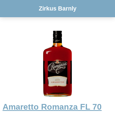
Zirkus Barnly
Amaretto Romanza FL 70