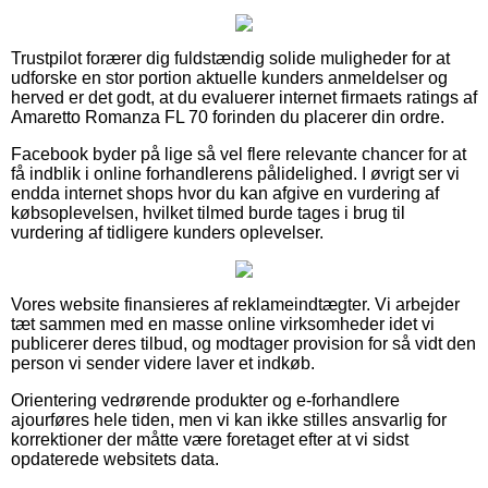
Trustpilot forærer dig fuldstændig solide muligheder for at
udforske en stor portion aktuelle kunders anmeldelser og
herved er det godt, at du evaluerer internet firmaets ratings af
Amaretto Romanza FL 70 forinden du placerer din ordre.
Facebook byder på lige så vel flere relevante chancer for at
få indblik i online forhandlerens pålidelighed. I øvrigt ser vi
endda internet shops hvor du kan afgive en vurdering af
købsoplevelsen, hvilket tilmed burde tages i brug til
vurdering af tidligere kunders oplevelser.
Vores website finansieres af reklameindtægter. Vi arbejder
tæt sammen med en masse online virksomheder idet vi
publicerer deres tilbud, og modtager provision for så vidt den
person vi sender videre laver et indkøb.
Orientering vedrørende produkter og e-forhandlere
ajourføres hele tiden, men vi kan ikke stilles ansvarlig for
korrektioner der måtte være foretaget efter at vi sidst
opdaterede websitets data.