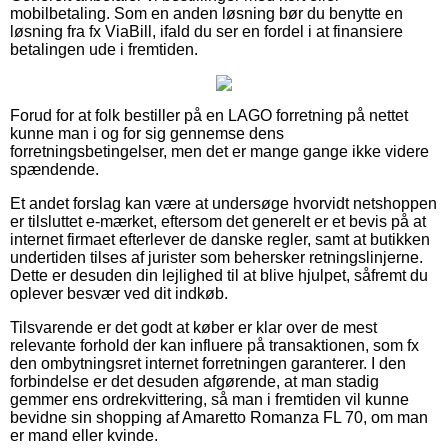
mobilbetaling. Som en anden løsning bør du benytte en
løsning fra fx ViaBill, ifald du ser en fordel i at finansiere
betalingen ude i fremtiden.
Forud for at folk bestiller på en LAGO forretning på nettet
kunne man i og for sig gennemse dens
forretningsbetingelser, men det er mange gange ikke videre
spændende.
Et andet forslag kan være at undersøge hvorvidt netshoppen
er tilsluttet e-mærket, eftersom det generelt er et bevis på at
internet firmaet efterlever de danske regler, samt at butikken
undertiden tilses af jurister som behersker retningslinjerne.
Dette er desuden din lejlighed til at blive hjulpet, såfremt du
oplever besvær ved dit indkøb.
Tilsvarende er det godt at køber er klar over de mest
relevante forhold der kan influere på transaktionen, som fx
den ombytningsret internet forretningen garanterer. I den
forbindelse er det desuden afgørende, at man stadig
gemmer ens ordrekvittering, så man i fremtiden vil kunne
bevidne sin shopping af Amaretto Romanza FL 70, om man
er mand eller kvinde.