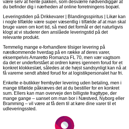
være selv at hente pakken, som desværre nødvendiggør at
du befinder dig i nærheden af online forretningens bopæl.
Leveringstiden på Drikkevarer | Blandingsspiritus | Likør kan
i nogle tilfælde være super væsentlig i tilfælde af at man skal
bruge varen om kort tid, så med det formål er det naturligvis
klogt at vi studerer den anslåede leveringstid på det
relevante produkt.
Temmelig mange e-forhandlere tilsiger levering på
næstkommende hverdag på en række af deres varer,
eksempelvis Amaretto Romanza FL 70, men vær vagtsom
da det er underforstået at ordren køres igennem forud for et
konkret klokkeslæt, således at de højst sandsynligt kan nå at
få varerne sendt afsted forud for at logistikpersonalet har fri.
Enkelte e-butikker frembyder levering uden betaling, men i
mange tilfælde påkræves det at du bestiller for en konkret
sum. Ellers kan man overveje den billigste fragttype, der
mange gange – uanset om man bor i Næstved, Nyborg eller
Bramming – vil være at få dem til at køre dine varer til et
udleveringssted.