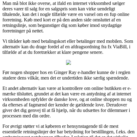
Man må blot ikke overse, at ifald en internet virksomhed sælger
deres varer til salg for en salgspris som kan virke uendeligt
tiltalende, kan det i nogle tilfælde være en varsel om en fup online
forretning. Køb med kort er på den anden side omsluttet af en
retningslinje, som begunstiger dig som køber imod snydagtige
forretninger på nettet.
Vi tilråder køb med betalingskort eller betalinger med mobilen. Som
alternativ kan du drage fordel af en afdragsordning fra fx ViaBill, i
tilfælde af at du foretrækker at klare pengene senere.
Før nogen shopper hos en Ginger Ray e-handler kunne de i reglen
studere dens vilkår, men det er undertiden ikke særlig spændende.
Et andet alternativ kan være at kontrollere om online butikken er e-
mærke tilsluttet, grundet at det kan være en antydning af at internet
virksomheden opfylder de danske love, og at online shoppen nu og
da efterses af fagmænd der kender de gældende love. Derudover
giver det dig genvej til at få hjælp, når du udsættes for dilemmaer i
processen med din ordre.
For øvrigt støtter vi at køberen er hensynstagende til de mest
essentielle retningslinjer der har betydning for bestillingen, f.eks. den