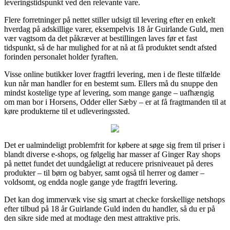
leveringstidspunkt ved den relevante vare.
Flere forretninger på nettet stiller udsigt til levering efter en enkelt
hverdag på adskillige varer, eksempelvis 18 år Guirlande Guld, men
vær vagtsom da det påkræver at bestillingen laves før et fast
tidspunkt, så de har mulighed for at nå at få produktet sendt afsted
forinden personalet holder fyraften.
Visse online butikker lover fragtfri levering, men i de fleste tilfælde
kun når man handler for en bestemt sum. Ellers må du snuppe den
mindst kostelige type af levering, som mange gange – uafhængig
om man bor i Horsens, Odder eller Sæby – er at få fragtmanden til at
køre produkterne til et udleveringssted.
Det er ualmindeligt problemfrit for købere at søge sig frem til priser i
blandt diverse e-shops, og følgelig har masser af Ginger Ray shops
på nettet fundet det uundgåeligt at reducere prisniveauet på deres
produkter – til børn og babyer, samt også til herrer og damer –
voldsomt, og endda nogle gange yde fragtfri levering.
Det kan dog immervæk vise sig smart at checke forskellige netshops
efter tilbud på 18 år Guirlande Guld inden du handler, så du er på
den sikre side med at modtage den mest attraktive pris.