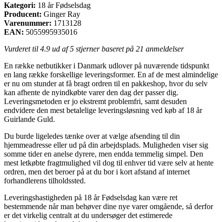
Kategori:
18 år Fødselsdag
Producent:
Ginger Ray
Varenummer:
1713128
EAN:
5055995935016
Vurderet til
4.9
ud af 5 stjerner baseret på
21
anmeldelser
En række netbutikker i Danmark udlover på nuværende tidspunkt
en lang række forskellige leveringsformer. En af de mest almindelige
er nu om stunder at få bragt ordren til en pakkeshop, hvor du selv
kan afhente de nyindkøbte varer den dag der passer dig.
Leveringsmetoden er jo ekstremt problemfri, samt desuden
endvidere den mest betalelige leveringsløsning ved køb af 18 år
Guirlande Guld.
Du burde ligeledes tænke over at vælge afsending til din
hjemmeadresse eller ud på din arbejdsplads. Muligheden viser sig
somme tider en anelse dyrere, men endda temmelig simpel. Den
mest letkøbte fragtmulighed vil dog til enhver tid være selv at hente
ordren, men det beroer på at du bor i kort afstand af internet
forhandlerens tilholdssted.
Leveringshastigheden på 18 år Fødselsdag kan være ret
bestemmende når man behøver dine nye varer omgående, så derfor
er det virkelig centralt at du undersøger det estimerede