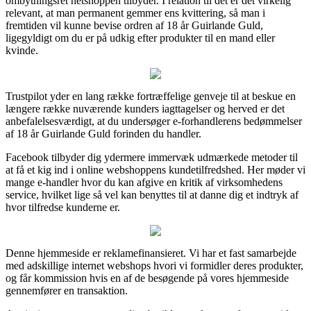
ombytningsret netshoppen tilbyder. I relation til det er det virkelig
relevant, at man permanent gemmer ens kvittering, så man i
fremtiden vil kunne bevise ordren af 18 år Guirlande Guld,
ligegyldigt om du er på udkig efter produkter til en mand eller
kvinde.
Trustpilot yder en lang række fortræffelige genveje til at beskue en
længere række nuværende kunders iagttagelser og herved er det
anbefalelsesværdigt, at du undersøger e-forhandlerens bedømmelser
af 18 år Guirlande Guld forinden du handler.
Facebook tilbyder dig ydermere immervæk udmærkede metoder til
at få et kig ind i online webshoppens kundetilfredshed. Her møder vi
mange e-handler hvor du kan afgive en kritik af virksomhedens
service, hvilket lige så vel kan benyttes til at danne dig et indtryk af
hvor tilfredse kunderne er.
Denne hjemmeside er reklamefinansieret. Vi har et fast samarbejde
med adskillige internet webshops hvori vi formidler deres produkter,
og får kommission hvis en af de besøgende på vores hjemmeside
gennemfører en transaktion.