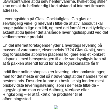
utvivlsomt være at du selv henter varerne, hvilket dog stiller
krav om at du befinder dig i kort afstand af internet firmaets
adresse.
Leveringstiden på Glas | Cocktailglas | Gin glas er
selvfølgelig virkelig relevant i tilfælde af at vi absolut skal
bruge pakken lige om lidt, og med det formål er det tydeligvis
aktuelt at du tjekker det anslåede leveringstidspunkt ved det
vedkommende produkt.
En del internet foretagender yder 1 hverdags levering på
masser af varenumre, eksempelvis 1724 Glas (4 stk), som
dog forudsætter at ordren placeres tidligere end et konkret
tidspunkt, med hensynstagen til at de sandsynligvis kan nå
at få pakken afsendt forud for at de logistikansatte får fri.
Indtil flere online shops sikrer levering uden omkostninger,
men for det meste er det så nødvendigt at der handles for en
bestemt pris. Desuden kunne du beslutte sig for den mest
prisbevidste leveringsløsning, som i de fleste tilfælde –
ligegyldigt om man er ved Aalborg, Værløse eller
Ringkøbing – er at få kørt dine produkter til et
afhentningssted.