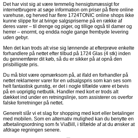
Det har vist sig at være temmelig hensigtsmæssigt for
internetbrugere at søge information om priser på flere online
varehuse, og herved har flere 1724TONIC online shops ikke
kunne slippe for at tvinge salgspriserne på en række af
deres varer – til drenge og piger, og tillige også til damer og
herrer – enormt, og endda nogle gange frembyde levering
uden gebyr.
Men det kan trods alt vise sig lønnende at efterprøve enkelte
forhandlere på nettet efter tilbud på 1724 Glas (4 stk) inden
du gennemfører dit køb, så du er sikker på at opnå den
prisbilligste pris.
Du må blot være opmærksom på, at ifald en forhandler på
nettet reklamerer varer for en udsalgspris som kan ses som
helt fantastisk gunstig, er det i nogle tilfælde være et bevis
på en uoprigtig netbutik. Handler med kort er trods alt
dækket ind under en retningslinje, som assisterer os overfor
falske forretninger på nettet.
Generelt slår vi et slag for shopping med kort eller betalinger
med mobilen. Som en alternativ mulighed kan du benytte en
afbetalingsordning som fx ViaBill, i tilfælde af at du ønsker at
afdrage regningen senere.