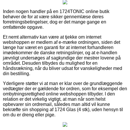
Inden nogen handler på en 1724TONIC online butik
behøver de for at være sikker gennemlæse deres
forretningsbetingelser, dog er det mange gange en
omfattende opgave.
Et nemt alternativ kan være at tjekke om internet
webshoppen er medlem af e-mærke ordningen, siden det
længe har været en garanti for at internet forhandleren
imødekommer de danske retningslinjer, og at e-handlen
jævnligt undersøges af sagkyndige der mestrer lovene på
området. Desuden tilbydes du mulighed for en
håndsrækning, når du bliver udsat for vanskeligheder med
din bestilling.
Yderligere støtter vi at man er klar over de grundlæggende
vedtægter der er gældende for ordren, som for eksempel den
ombytningsrettighed online webshoppen tilbyder. I den
relation er det virkelig vigtigt, at man når som helst
opbevarer sin ordremail, således man altid vil kunne
bekræfte sin shopping af 1724 Glas (4 stk), uden hensyn til
om du er dreng eller pige.