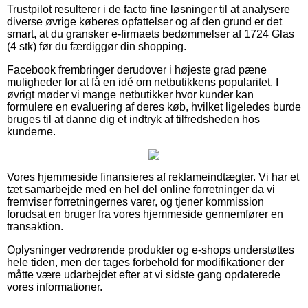
Trustpilot resulterer i de facto fine løsninger til at analysere
diverse øvrige køberes opfattelser og af den grund er det
smart, at du gransker e-firmaets bedømmelser af 1724 Glas
(4 stk) før du færdiggør din shopping.
Facebook frembringer derudover i højeste grad pæne
muligheder for at få en idé om netbutikkens popularitet. I
øvrigt møder vi mange netbutikker hvor kunder kan
formulere en evaluering af deres køb, hvilket ligeledes burde
bruges til at danne dig et indtryk af tilfredsheden hos
kunderne.
Vores hjemmeside finansieres af reklameindtægter. Vi har et
tæt samarbejde med en hel del online forretninger da vi
fremviser forretningernes varer, og tjener kommission
forudsat en bruger fra vores hjemmeside gennemfører en
transaktion.
Oplysninger vedrørende produkter og e-shops understøttes
hele tiden, men der tages forbehold for modifikationer der
måtte være udarbejdet efter at vi sidste gang opdaterede
vores informationer.