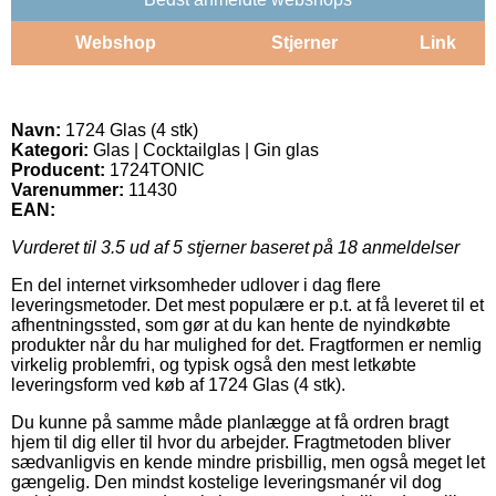
Webshop
Stjerner
Link
Navn:
1724 Glas (4 stk)
Kategori:
Glas | Cocktailglas | Gin glas
Producent:
1724TONIC
Varenummer:
11430
EAN:
Vurderet til
3.5
ud af 5 stjerner baseret på
18
anmeldelser
En del internet virksomheder udlover i dag flere
leveringsmetoder. Det mest populære er p.t. at få leveret til et
afhentningssted, som gør at du kan hente de nyindkøbte
produkter når du har mulighed for det. Fragtformen er nemlig
virkelig problemfri, og typisk også den mest letkøbte
leveringsform ved køb af 1724 Glas (4 stk).
Du kunne på samme måde planlægge at få ordren bragt
hjem til dig eller til hvor du arbejder. Fragtmetoden bliver
sædvanligvis en kende mindre prisbillig, men også meget let
gængelig. Den mindst kostelige leveringsmanér vil dog