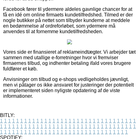
Facebook fører til ydermere aldeles gavnlige chancer for at
få en idé om online firmaets kundetilfredshed. Tilmed er der
nogle butikker på nettet som tilbyder kunderne at meddele
en bedømmelse af ordreforløbet, som ydermere må
anvendes til at fornemme kundetilfredsheden.
Vores side er finansieret af reklameindtægter. Vi arbejder tæt
sammen med utallige e-forretninger hvor vi fremviser
firmaernes tilbud, og indhenter betaling ifald vores brugere
fuldfører et køb.
Anvisninger om tilbud og e-shops vedligeholdes jævnligt,
men vi påtager os ikke ansvaret for justeringer der potentielt
er implementeret siden nyligste opdatering af de viste
informationer.
BITLY:
1
1
1
1
1
1
1
1
1
1
1
1
1
1
1
1
1
1
1
1
1
1
1
1
1
1
1
1
1
1
1
1
1
1
1
1
1
1
1
1
1
1
1
1
1
1
1
1
1
1
1
1
1
1
1
1
1
1
1
1
1
1
1
1
1
1
1
1
1
1
1
1
1
1
1
1
1
1
1
1
1
1
1
1
1
1
1
1
1
1
1
1
1
1
1
1
1
1
1
1
SPOTIFY: