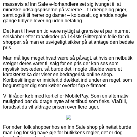
massevis af Inn Sale e-forhandlere set sig tvunget til at
mindske udsalgspriserne på varerne – til drenge og piger,
samt også til herrer og damer – kolossalt, og endda nogle
gange tilbyde levering uden betaling.
Det kan til hver en tid være nyttigt at granske et par internet
selskaber efter rabatkoder på 144stk Glitterpalm folie før du
shopper, så man er usvigeligt sikker på at antage den bedste
pris.
Man må lige meget hvad være så påvagt, at hvis en netbutik
sælger deres varer til salg for en pris der kan ses som
mystisk beskeden, så burde det i nogle tilfælde være et
karakteristika der viser en bedragerisk online shop.
Kortbestillinger er imidlertid dækket ind under en regel, som
begunstiger dig som køber overfor fup e-firmaer.
Vi tilråder køb med kort eller MobilePay. Som en alternativ
mulighed bør du drage nytte af et tilbud som f.eks. ViaBill,
forudsat du vil afdrage prisen over flere uger.
Forinden folk shopper hos en Inn Sale shop på nettet burde
man i og for sig have øje for butikkens regler, det er dog