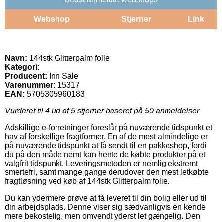
Webshop
Stjerner
Link
Navn:
144stk Glitterpalm folie
Kategori:
Producent:
Inn Sale
Varenummer:
15317
EAN:
5705305960183
Vurderet til
4
ud af 5 stjerner baseret på
50
anmeldelser
Adskillige e-forretninger foreslår på nuværende tidspunkt et
hav af forskellige fragtformer. En af de mest almindelige er
på nuværende tidspunkt at få sendt til en pakkeshop, fordi
du på den måde nemt kan hente de købte produkter på et
valgfrit tidspunkt. Leveringsmetoden er nemlig ekstremt
smertefri, samt mange gange derudover den mest letkøbte
fragtløsning ved køb af 144stk Glitterpalm folie.
Du kan ydermere prøve at få leveret til din bolig eller ud til
din arbejdsplads. Denne viser sig sædvanligvis en kende
mere bekostelig, men omvendt yderst let gængelig. Den