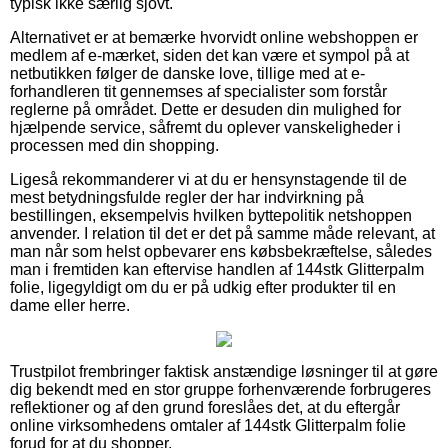
typisk ikke særlig sjovt.
Alternativet er at bemærke hvorvidt online webshoppen er
medlem af e-mærket, siden det kan være et sympol på at
netbutikken følger de danske love, tillige med at e-
forhandleren tit gennemses af specialister som forstår
reglerne på området. Dette er desuden din mulighed for
hjælpende service, såfremt du oplever vanskeligheder i
processen med din shopping.
Ligeså rekommanderer vi at du er hensynstagende til de
mest betydningsfulde regler der har indvirkning på
bestillingen, eksempelvis hvilken byttepolitik netshoppen
anvender. I relation til det er det på samme måde relevant, at
man når som helst opbevarer ens købsbekræftelse, således
man i fremtiden kan eftervise handlen af 144stk Glitterpalm
folie, ligegyldigt om du er på udkig efter produkter til en
dame eller herre.
Trustpilot frembringer faktisk anstændige løsninger til at gøre
dig bekendt med en stor gruppe forhenværende forbrugeres
reflektioner og af den grund foreslåes det, at du eftergår
online virksomhedens omtaler af 144stk Glitterpalm folie
forud for at du shopper.