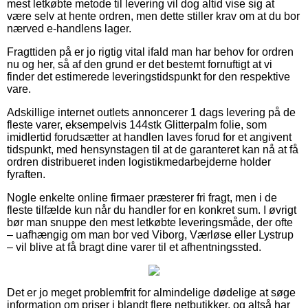
mest letkøbte metode til levering vil dog altid vise sig at
være selv at hente ordren, men dette stiller krav om at du bor
nærved e-handlens lager.
Fragttiden på er jo rigtig vital ifald man har behov for ordren
nu og her, så af den grund er det bestemt fornuftigt at vi
finder det estimerede leveringstidspunkt for den respektive
vare.
Adskillige internet outlets annoncerer 1 dags levering på de
fleste varer, eksempelvis 144stk Glitterpalm folie, som
imidlertid forudsætter at handlen laves forud for et angivent
tidspunkt, med hensynstagen til at de garanteret kan nå at få
ordren distribueret inden logistikmedarbejderne holder
fyraften.
Nogle enkelte online firmaer præsterer fri fragt, men i de
fleste tilfælde kun når du handler for en konkret sum. I øvrigt
bør man snuppe den mest letkøbte leveringsmåde, der ofte
– uafhængig om man bor ved Viborg, Værløse eller Lystrup
– vil blive at få bragt dine varer til et afhentningssted.
Det er jo meget problemfrit for almindelige dødelige at søge
information om priser i blandt flere netbutikker, og altså har