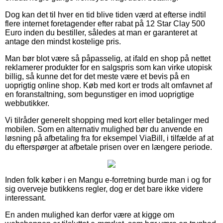
Dog kan det til hver en tid blive tiden værd at efterse indtil
flere internet foretagender efter rabat på 12 Star Clay 500
Euro inden du bestiller, således at man er garanteret at
antage den mindst kostelige pris.
Man bør blot være så påpasselig, at ifald en shop på nettet
reklamerer produkter for en salgspris som kan virke utopisk
billig, så kunne det for det meste være et bevis på en
uoprigtig online shop. Køb med kort er trods alt omfavnet af
en foranstaltning, som begunstiger en imod uoprigtige
webbutikker.
Vi tilråder generelt shopping med kort eller betalinger med
mobilen. Som en alternativ mulighed bør du anvende en
løsning på afbetaling fra for eksempel ViaBill, i tilfælde af at
du efterspørger at afbetale prisen over en længere periode.
Inden folk køber i en Mangu e-forretning burde man i og for
sig overveje butikkens regler, dog er det bare ikke videre
interessant.
En anden mulighed kan derfor være at kigge om