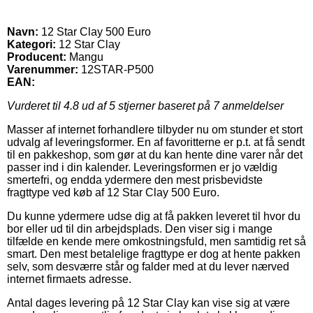
Navn:
12 Star Clay 500 Euro
Kategori:
12 Star Clay
Producent:
Mangu
Varenummer:
12STAR-P500
EAN:
Vurderet til
4.8
ud af 5 stjerner baseret på
7
anmeldelser
Masser af internet forhandlere tilbyder nu om stunder et stort
udvalg af leveringsformer. En af favoritterne er p.t. at få sendt
til en pakkeshop, som gør at du kan hente dine varer når det
passer ind i din kalender. Leveringsformen er jo vældig
smertefri, og endda ydermere den mest prisbevidste
fragttype ved køb af 12 Star Clay 500 Euro.
Du kunne ydermere udse dig at få pakken leveret til hvor du
bor eller ud til din arbejdsplads. Den viser sig i mange
tilfælde en kende mere omkostningsfuld, men samtidig ret så
smart. Den mest betalelige fragttype er dog at hente pakken
selv, som desværre står og falder med at du lever nærved
internet firmaets adresse.
Antal dages levering på 12 Star Clay kan vise sig at være