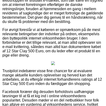
webshoppen er tilsluttet e-mærket, som bør være en tryghed
om at internet forretningen efterfølger de danske
retningslinjer, foruden at hjemmesiden en gang i mellem
revideres af sagkyndige der er meget fortrolige de gældende
bestemmelser. Det giver dig genvej til en håndsrækning, når
du skulle få problemer med din bestilling.
For øvrigt foreslår vi at køberen er opmærksom på de mest
relevante betingelser der indvirker på ordren, eksempelvis
den byttepolitik internet virksomheden bruger. I den
forbindelse er det tillige relevant, at man altid opbevarer sin
e-mail kvittering, således man altid kan dokumentere købet
af 12 Star Clay 500 Euro, om du leder efter et produkt til en
pige eller dreng.
Trustpilot indebærer visse fine chancer for at evaluere
mange aktuelle kunders oplevelser og herved kan det
anbefales, at du eftergår internet forhandlerens ratings af 12
Star Clay 500 Euro inden du færdiggør din shopping.
Facebook forærer dig desuden forholdsvis uafhængige
løsninger til at få et kig ind i online virksomhedens
popularitet. Desuden møder vi en del netbutikker hvor folk
kan afgive en vurdering af virksomhedens service, hvilket