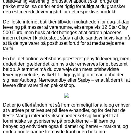
usædvanlig væsentlig forudsat vi absolut skal bruge din
pakke straks, så derfor er det rigtig fornuftigt at du gransker
den estimerede leveringstid for det respektive produkt.
De fleste internet butikker tilbyder muligheden for dag-til-dag
levering på masser af varenumre, eksempelvis 12 Star Clay
500 Euro, men husk at det betinges af at ordren placeres
inden et givent klokkeslæt, sådan at de sandsynligvis kan nå
at få de nye varer på posthuset forud for at medarbejderne
får fri.
En hel del online webshops præsterer gebyrfri levering, men
undertiden gælder det kun hvis der erhverves for et bestemt
beløb. Alternativt må du overveje den mest prisbevidste
leveringsmetode, hvilket tit – ligegyldigt om man opholder
sig nær Aalborg, Nørresundby eller Sæby – er at få dem til at
levere dine varer til en pakkeshop.
Det er jo efterhånden ret så fremkommeligt for alle og enhver
at vurdere prisniveauet på flere e-handler, og for det har de
fleste Mangu internet virksomheder set sig tvunget til at
formindske salgspriserne på produkterne – til børn og
babyer, og endvidere også til damer og herrer – markant, og
endda nogle gange frembyde fragt uden betaling.