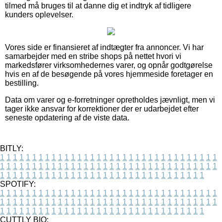
tilmed må bruges til at danne dig et indtryk af tidligere
kunders oplevelser.
Vores side er finansieret af indtægter fra annoncer. Vi har
samarbejder med en stribe shops på nettet hvori vi
markedsfører virksomhedernes varer, og opnår godtgørelse
hvis en af de besøgende på vores hjemmeside foretager en
bestilling.
Data om varer og e-forretninger opretholdes jævnligt, men vi
tager ikke ansvar for korrektioner der er udarbejdet efter
seneste opdatering af de viste data.
BITLY:
1
1
1
1
1
1
1
1
1
1
1
1
1
1
1
1
1
1
1
1
1
1
1
1
1
1
1
1
1
1
1
1
1
1
1
1
1
1
1
1
1
1
1
1
1
1
1
1
1
1
1
1
1
1
1
1
1
1
1
1
1
1
1
1
1
1
1
1
1
1
1
1
1
1
1
1
1
1
1
1
1
1
1
1
1
1
1
1
1
1
1
1
1
1
1
1
1
1
1
1
SPOTIFY:
1
1
1
1
1
1
1
1
1
1
1
1
1
1
1
1
1
1
1
1
1
1
1
1
1
1
1
1
1
1
1
1
1
1
1
1
1
1
1
1
1
1
1
1
1
1
1
1
1
1
1
1
1
1
1
1
1
1
1
1
1
1
1
1
1
1
1
1
1
1
1
1
1
1
1
1
1
1
1
1
1
1
1
1
1
1
1
1
1
1
1
1
1
1
1
1
1
1
1
1
CUTTLY BIO: