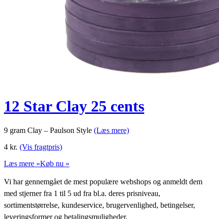
12 Star Clay 25 cents
9 gram Clay – Paulson Style
(Læs mere)
4
kr.
(Vis fragtpris)
Læs mere »
Køb nu »
Vi har gennemgået de mest populære webshops og anmeldt dem
med stjerner fra 1 til 5 ud fra bl.a. deres prisniveau,
sortimentstørrelse, kundeservice, brugervenlighed, betingelser,
leveringsformer og betalingsmuligheder.