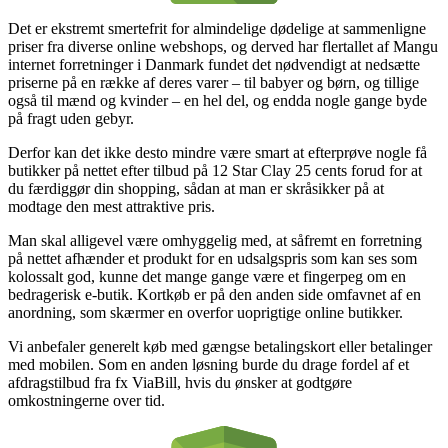
Det er ekstremt smertefrit for almindelige dødelige at sammenligne
priser fra diverse online webshops, og derved har flertallet af Mangu
internet forretninger i Danmark fundet det nødvendigt at nedsætte
priserne på en række af deres varer – til babyer og børn, og tillige
også til mænd og kvinder – en hel del, og endda nogle gange byde
på fragt uden gebyr.
Derfor kan det ikke desto mindre være smart at efterprøve nogle få
butikker på nettet efter tilbud på 12 Star Clay 25 cents forud for at
du færdiggør din shopping, sådan at man er skråsikker på at
modtage den mest attraktive pris.
Man skal alligevel være omhyggelig med, at såfremt en forretning
på nettet afhænder et produkt for en udsalgspris som kan ses som
kolossalt god, kunne det mange gange være et fingerpeg om en
bedragerisk e-butik. Kortkøb er på den anden side omfavnet af en
anordning, som skærmer en overfor uoprigtige online butikker.
Vi anbefaler generelt køb med gængse betalingskort eller betalinger
med mobilen. Som en anden løsning burde du drage fordel af et
afdragstilbud fra fx ViaBill, hvis du ønsker at godtgøre
omkostningerne over tid.