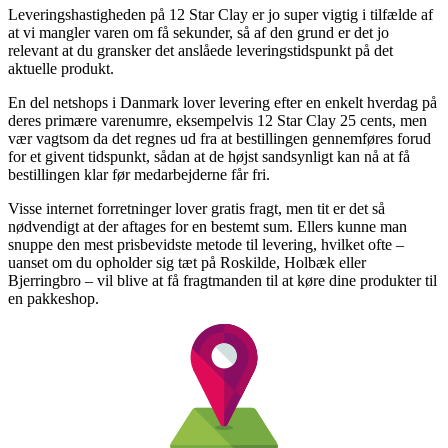
Leveringshastigheden på 12 Star Clay er jo super vigtig i tilfælde af
at vi mangler varen om få sekunder, så af den grund er det jo
relevant at du gransker det anslåede leveringstidspunkt på det
aktuelle produkt.
En del netshops i Danmark lover levering efter en enkelt hverdag på
deres primære varenumre, eksempelvis 12 Star Clay 25 cents, men
vær vagtsom da det regnes ud fra at bestillingen gennemføres forud
for et givent tidspunkt, sådan at de højst sandsynligt kan nå at få
bestillingen klar før medarbejderne får fri.
Visse internet forretninger lover gratis fragt, men tit er det så
nødvendigt at der aftages for en bestemt sum. Ellers kunne man
snuppe den mest prisbevidste metode til levering, hvilket ofte –
uanset om du opholder sig tæt på Roskilde, Holbæk eller
Bjerringbro – vil blive at få fragtmanden til at køre dine produkter til
en pakkeshop.