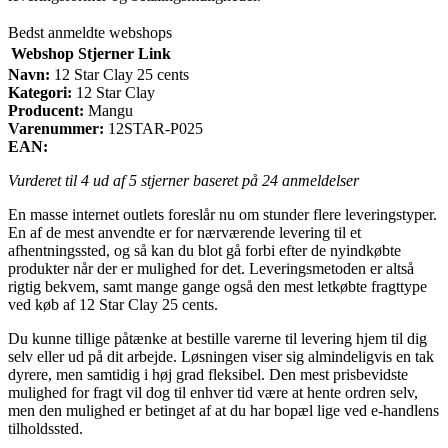
Bedst anmeldte webshops
Webshop
Stjerner
Link
Navn:
12 Star Clay 25 cents
Kategori:
12 Star Clay
Producent:
Mangu
Varenummer:
12STAR-P025
EAN:
Vurderet til
4
ud af 5 stjerner baseret på
24
anmeldelser
En masse internet outlets foreslår nu om stunder flere leveringstyper.
En af de mest anvendte er for nærværende levering til et
afhentningssted, og så kan du blot gå forbi efter de nyindkøbte
produkter når der er mulighed for det. Leveringsmetoden er altså
rigtig bekvem, samt mange gange også den mest letkøbte fragttype
ved køb af 12 Star Clay 25 cents.
Du kunne tillige påtænke at bestille varerne til levering hjem til dig
selv eller ud på dit arbejde. Løsningen viser sig almindeligvis en tak
dyrere, men samtidig i høj grad fleksibel. Den mest prisbevidste
mulighed for fragt vil dog til enhver tid være at hente ordren selv,
men den mulighed er betinget af at du har bopæl lige ved e-handlens
tilholdssted.