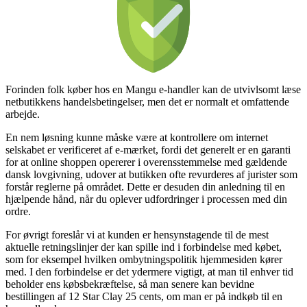
Forinden folk køber hos en Mangu e-handler kan de utvivlsomt læse
netbutikkens handelsbetingelser, men det er normalt et omfattende
arbejde.
En nem løsning kunne måske være at kontrollere om internet
selskabet er verificeret af e-mærket, fordi det generelt er en garanti
for at online shoppen opererer i overensstemmelse med gældende
dansk lovgivning, udover at butikken ofte revurderes af jurister som
forstår reglerne på området. Dette er desuden din anledning til en
hjælpende hånd, når du oplever udfordringer i processen med din
ordre.
For øvrigt foreslår vi at kunden er hensynstagende til de mest
aktuelle retningslinjer der kan spille ind i forbindelse med købet,
som for eksempel hvilken ombytningspolitik hjemmesiden kører
med. I den forbindelse er det ydermere vigtigt, at man til enhver tid
beholder ens købsbekræftelse, så man senere kan bevidne
bestillingen af 12 Star Clay 25 cents, om man er på indkøb til en