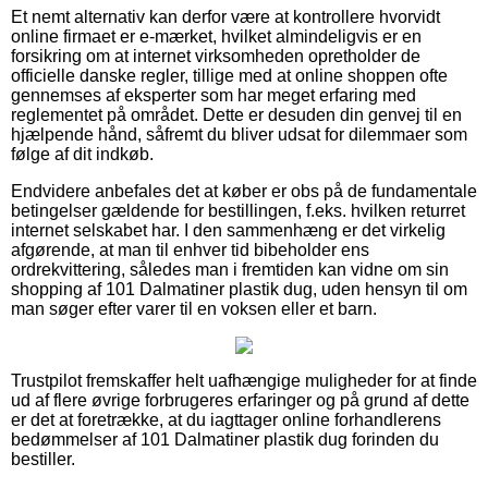
Et nemt alternativ kan derfor være at kontrollere hvorvidt
online firmaet er e-mærket, hvilket almindeligvis er en
forsikring om at internet virksomheden opretholder de
officielle danske regler, tillige med at online shoppen ofte
gennemses af eksperter som har meget erfaring med
reglementet på området. Dette er desuden din genvej til en
hjælpende hånd, såfremt du bliver udsat for dilemmaer som
følge af dit indkøb.
Endvidere anbefales det at køber er obs på de fundamentale
betingelser gældende for bestillingen, f.eks. hvilken returret
internet selskabet har. I den sammenhæng er det virkelig
afgørende, at man til enhver tid bibeholder ens
ordrekvittering, således man i fremtiden kan vidne om sin
shopping af 101 Dalmatiner plastik dug, uden hensyn til om
man søger efter varer til en voksen eller et barn.
Trustpilot fremskaffer helt uafhængige muligheder for at finde
ud af flere øvrige forbrugeres erfaringer og på grund af dette
er det at foretrække, at du iagttager online forhandlerens
bedømmelser af 101 Dalmatiner plastik dug forinden du
bestiller.