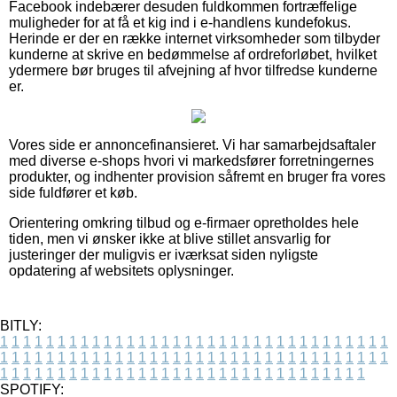
Facebook indebærer desuden fuldkommen fortræffelige
muligheder for at få et kig ind i e-handlens kundefokus.
Herinde er der en række internet virksomheder som tilbyder
kunderne at skrive en bedømmelse af ordreforløbet, hvilket
ydermere bør bruges til afvejning af hvor tilfredse kunderne
er.
Vores side er annoncefinansieret. Vi har samarbejdsaftaler
med diverse e-shops hvori vi markedsfører forretningernes
produkter, og indhenter provision såfremt en bruger fra vores
side fuldfører et køb.
Orientering omkring tilbud og e-firmaer opretholdes hele
tiden, men vi ønsker ikke at blive stillet ansvarlig for
justeringer der muligvis er iværksat siden nyligste
opdatering af websitets oplysninger.
BITLY:
1
1
1
1
1
1
1
1
1
1
1
1
1
1
1
1
1
1
1
1
1
1
1
1
1
1
1
1
1
1
1
1
1
1
1
1
1
1
1
1
1
1
1
1
1
1
1
1
1
1
1
1
1
1
1
1
1
1
1
1
1
1
1
1
1
1
1
1
1
1
1
1
1
1
1
1
1
1
1
1
1
1
1
1
1
1
1
1
1
1
1
1
1
1
1
1
1
1
1
1
SPOTIFY: