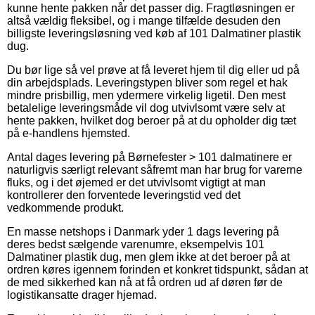
kunne hente pakken når det passer dig. Fragtløsningen er
altså vældig fleksibel, og i mange tilfælde desuden den
billigste leveringsløsning ved køb af 101 Dalmatiner plastik
dug.
Du bør lige så vel prøve at få leveret hjem til dig eller ud på
din arbejdsplads. Leveringstypen bliver som regel et hak
mindre prisbillig, men ydermere virkelig ligetil. Den mest
betalelige leveringsmåde vil dog utvivlsomt være selv at
hente pakken, hvilket dog beroer på at du opholder dig tæt
på e-handlens hjemsted.
Antal dages levering på Børnefester > 101 dalmatinere er
naturligvis særligt relevant såfremt man har brug for varerne
fluks, og i det øjemed er det utvivlsomt vigtigt at man
kontrollerer den forventede leveringstid ved det
vedkommende produkt.
En masse netshops i Danmark yder 1 dags levering på
deres bedst sælgende varenumre, eksempelvis 101
Dalmatiner plastik dug, men glem ikke at det beroer på at
ordren køres igennem forinden et konkret tidspunkt, sådan at
de med sikkerhed kan nå at få ordren ud af døren før de
logistikansatte drager hjemad.