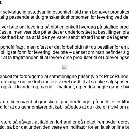
r.
er selvfølgelig usædvanlig essentiel ifald man behøver produkt
rkelig passende at du gransker tidshorisonten for levering ved 
iver løfte om levering på blot en enkelt hverdag på utallige pr
astle, men vær obs på at det er underforstået at bestillingen plac
kkerhed kan nå at få de nye varer sendt afsted inden de lagera
portofri fragt, men oftest er det forbeholdt når du bestiller for 
billigste form for levering, der ofte – uanset om man befinder si
 at få fragtmanden til at levere dine produkter til et udleveringss
 enkelt for forbrugerne at sammenligne priser (via fx PriceRunner
ar mange online forhandlere været nødt til at sænke salgsprisern
ge også til kvinder og mænd – markant, og endda nogle gange b
 være tiden værd at granske et par forretninger på nettet efter ti
d for at du gennemfører dit køb, således at du ikke er i tvivl om
ære så påvagt, at ifald en forhandler på nettet frembyder deres 
g, så bør det undertiden være en indikator for en falsk online but