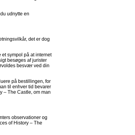
 du udnytte en
tningsvilkår, det er dog
et sympol på at internet
igt besøges af jurister
forvoldes besvær ved din
ere på bestillingen, for
man til enhver tid bevarer
ory – The Castle, om man
enters observationer og
ces of History – The