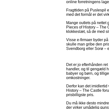
online forretningens lage
Fragttiden på Puslespil 
med det formål er det vi
Mange outlets på nettet g
Pieces of History – The C
klokkeslæt, så de med si
Visse e-firmaer byder på 
skulle man gribe den pris
Svendborg eller Sorø – er
Det er jo efterhånden ret
handler, og til gengæld h
babyer og børn, og tilli
omkostninger.
Derfor kan det imidlertid
History – The Castle foru
prisbilligste pris.
Du må ikke desto mindre v
der virker umådelig gunsti