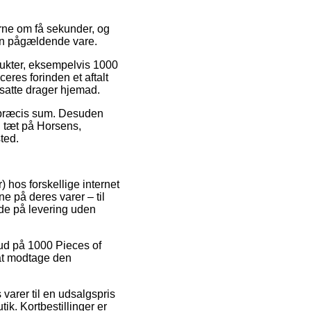
erne om få sekunder, og
den pågældende vare.
odukter, eksempelvis 1000
eres forinden et aftalt
nsatte drager hjemad.
en præcis sum. Desuden
g tæt på Horsens,
ted.
) hos forskellige internet
e på deres varer – til
yde på levering uden
lbud på 1000 Pieces of
 at modtage den
varer til en udsalgspris
ik. Kortbestillinger er