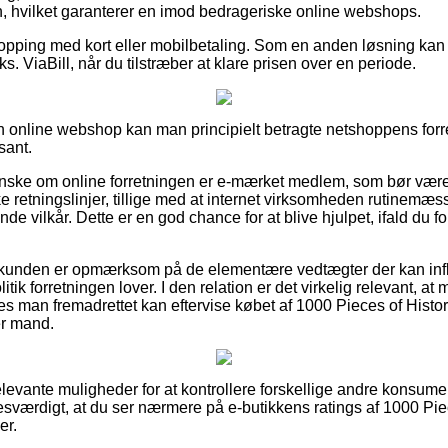
n, hvilket garanterer en imod bedrageriske online webshops.
shopping med kort eller mobilbetaling. Som en anden løsning kan
ks. ViaBill, når du tilstræber at klare prisen over en periode.
 online webshop kan man principielt betragte netshoppens forre
sant.
nske om online forretningen er e-mærket medlem, som bør være 
e retningslinjer, tillige med at internet virksomheden rutinemæss
nde vilkår. Dette er en god chance for at blive hjulpet, ifald du 
 kunden er opmærksom på de elementære vedtægter der kan influ
tik forretningen lover. I den relation er det virkelig relevant, at 
des man fremadrettet kan eftervise købet af 1000 Pieces of Hist
er mand.
g relevante muligheder for at kontrollere forskellige andre konsum
esværdigt, at du ser nærmere på e-butikkens ratings af 1000 Pie
er.