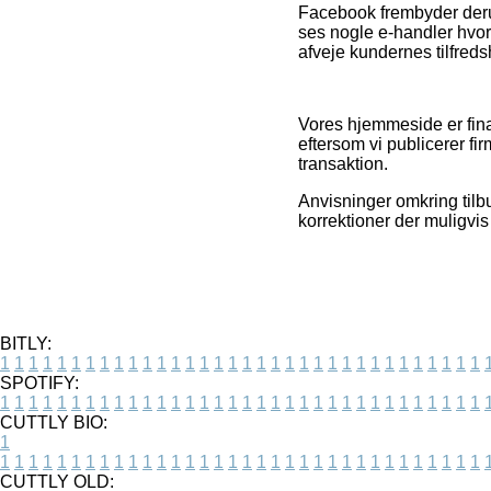
Facebook frembyder derudo
ses nogle e-handler hvor
afveje kundernes tilfreds
Vores hjemmeside er fina
eftersom vi publicerer fi
transaktion.
Anvisninger omkring tilb
korrektioner der muligvi
BITLY:
1
1
1
1
1
1
1
1
1
1
1
1
1
1
1
1
1
1
1
1
1
1
1
1
1
1
1
1
1
1
1
1
1
1
SPOTIFY:
1
1
1
1
1
1
1
1
1
1
1
1
1
1
1
1
1
1
1
1
1
1
1
1
1
1
1
1
1
1
1
1
1
1
CUTTLY BIO:
1
1
1
1
1
1
1
1
1
1
1
1
1
1
1
1
1
1
1
1
1
1
1
1
1
1
1
1
1
1
1
1
1
1
1
CUTTLY OLD: