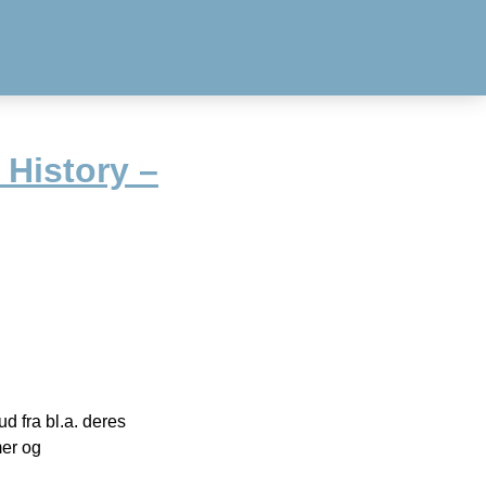
 History –
 fra bl.a. deres
mer og