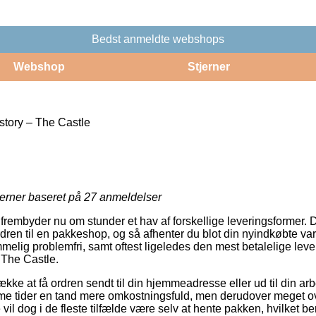
Bedst anmeldte webshops
Webshop
Stjerner
story – The Castle
jerner baseret på
27
anmeldelser
 frembyder nu om stunder et hav af forskellige leveringsformer.
rdren til en pakkeshop, og så afhenter du blot din nyindkøbte v
mmelig problemfri, samt oftest ligeledes den mest betalelige lev
 The Castle.
ke at få ordren sendt til din hjemmeadresse eller ud til din ar
me tider en tand mere omkostningsfuld, men derudover meget 
vil dog i de fleste tilfælde være selv at hente pakken, hvilket be