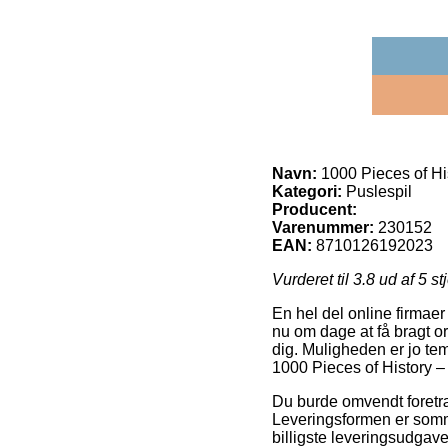
Navn:
1000 Pieces of Hi
Kategori:
Puslespil
Producent:
Varenummer:
230152
EAN:
8710126192023
Vurderet til
3.8
ud af 5 st
En hel del online firmaer
nu om dage at få bragt o
dig. Muligheden er jo te
1000 Pieces of History –
Du burde omvendt foretræk
Leveringsformen er som
billigste leveringsudgave 