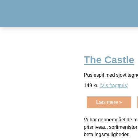
The Castle
Puslespil med sjovt tegnet
149
kr.
(Vis fragtpris)
Læs mere »
Vi har gennemgået de mes
prisniveau, sortimentstø
betalingsmuligheder.