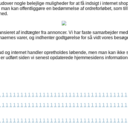
ver nogle belejlige muligheder for at få indsigt i internet sho
 man kan offentliggøre en bedømmelse af ordreforløbet, som tilli
hed.
nsieret af indtægter fra annoncer. Vi har faste samarbejder med
rmaernes varer, og indhenter godtgørelse for så vidt vores besø
ud og internet handler opretholdes løbende, men man kan ikke sti
s er udført siden vi senest opdaterede hjemmesidens information
1
1
1
1
1
1
1
1
1
1
1
1
1
1
1
1
1
1
1
1
1
1
1
1
1
1
1
1
1
1
1
1
1
1
1
1
1
1
1
1
1
1
1
1
1
1
1
1
1
1
1
1
1
1
1
1
1
1
1
1
1
1
1
1
1
1
1
1
1
1
1
1
1
1
1
1
1
1
1
1
1
1
1
1
1
1
1
1
1
1
1
1
1
1
1
1
1
1
1
1
1
1
1
1
1