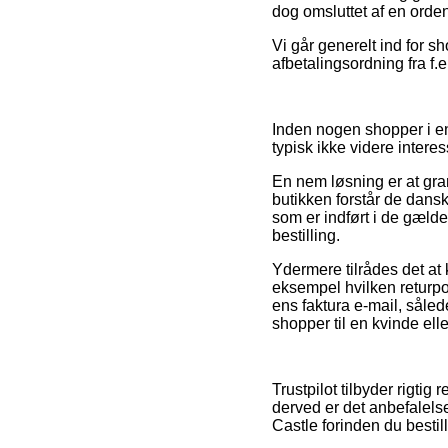
dog omsluttet af en orde
Vi går generelt ind for 
afbetalingsordning fra f.e
Inden nogen shopper i en
typisk ikke videre interes
En nem løsning er at gra
butikken forstår de dansk
som er indført i de gælde
bestilling.
Ydermere tilrådes det at
eksempel hvilken returpoli
ens faktura e-mail, såle
shopper til en kvinde ell
Trustpilot tilbyder rigti
derved er det anbefalels
Castle forinden du bestill