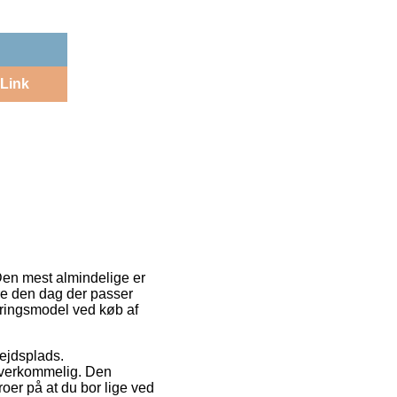
Link
 Den mest almindelige er
are den dag der passer
eringsmodel ved køb af
bejdsplads.
overkommelig. Den
roer på at du bor lige ved