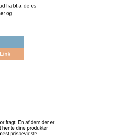
 fra bl.a. deres
mer og
Link
or fragt. En af dem der er
 at hente dine produkter
 mest prisbevidste