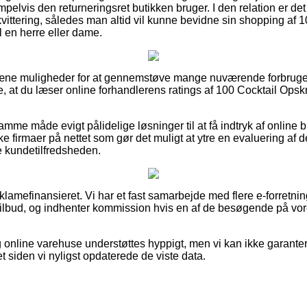
elvis den returneringsret butikken bruger. I den relation er det 
kvittering, således man altid vil kunne bevidne sin shopping af 1
 en herre eller dame.
t pæne muligheder for at gennemstøve mange nuværende forbruge
ke, at du læser online forhandlerens ratings af 100 Cocktail Opskr
e måde evigt pålidelige løsninger til at få indtryk af online b
 firmaer på nettet som gør det muligt at ytre en evaluering af d
re kundetilfredsheden.
mefinansieret. Vi har et fast samarbejde med flere e-forretninge
tilbud, og indhenter kommission hvis en af de besøgende på v
online varehuse understøttes hyppigt, men vi kan ikke garanter
 siden vi nyligst opdaterede de viste data.