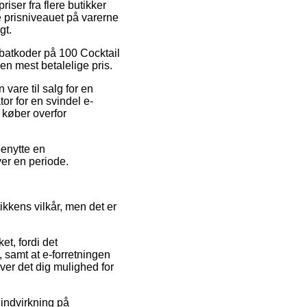
iser fra flere butikker
e prisniveauet på varerne
gt.
rabatkoder på 100 Cocktail
en mest betalelige pris.
are til salg for en
tor for en svindel e-
m køber overfor
benytte en
ver en periode.
ikkens vilkår, men det er
t, fordi det
, samt at e-forretningen
ver det dig mulighed for
 indvirkning på