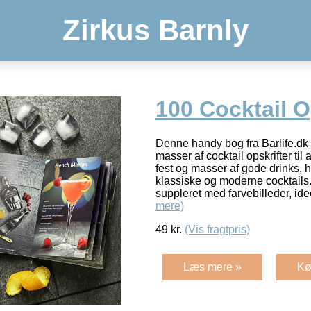
Zirkus Barnly
100 Cocktail O
Denne handy bog fra Barlife.dk
masser af cocktail opskrifter ti
fest og masser af gode drinks,
klassiske og moderne cocktails.
suppleret med farvebilleder, ide
mere)
49
kr.
(Vis fragtpris)
Læs mere »
Kø