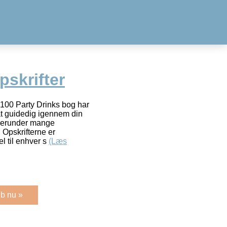
pskrifter
 100 Party Drinks bog har
l at guidedig igennem din
 herunder mange
 Opskrifterne er
el til enhver s
(Læs
b nu »