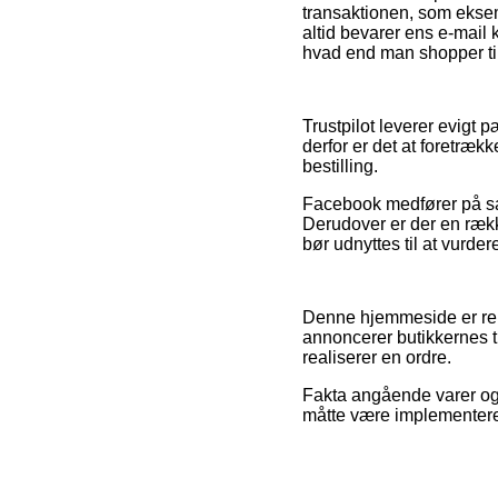
transaktionen, som eksemp
altid bevarer ens e-mail 
hvad end man shopper til
Trustpilot leverer evig
derfor er det at foretræk
bestilling.
Facebook medfører på samm
Derudover er der en række
bør udnyttes til at vurde
Denne hjemmeside er rekla
annoncerer butikkernes 
realiserer en ordre.
Fakta angående varer og 
måtte være implementeret