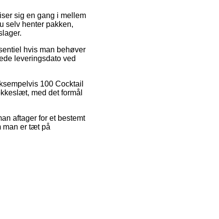
viser sig en gang i mellem
du selv henter pakken,
slager.
ssentiel hvis man behøver
åede leveringsdato ved
eksempelvis 100 Cocktail
lokkeslæt, med det formål
an aftager for et bestemt
 man er tæt på