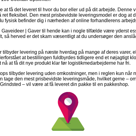
t få det leveret til hvor du bor eller ud på dit arbejde. Denne 
 ret fleksibel. Den mest prisbevidste leveringsmodel er dog at 
 du fysisk befinder dig i nærheden af online forhandlerens arbejd
 Gaveideer | Gaver til hende kan i nogle tilfælde være yderst e
idt, så herved er det skam væsentligt at du undersøger den ansl
.
r tilbyder levering på næste hverdag på mange af deres varer, 
derforstået at bestillingen fuldbyrdes tidligere end et nøjagtigt k
 nå at få dit nye produkt klar før logistikmedarbejderne har fri.
ps tilbyder levering uden omkostninger, men i reglen kun når m
 tage den mest prisbevidste leveringsmåde, hvilket gerne – om
 Grindsted – vil være at få leveret din pakke til en pakkeshop.