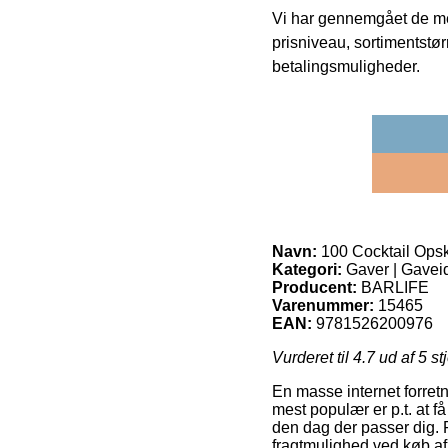
Vi har gennemgået de mes
prisniveau, sortimentstø
betalingsmuligheder.
Navn:
100 Cocktail Opskr
Kategori:
Gaver | Gaveid
Producent:
BARLIFE
Varenummer:
15465
EAN:
9781526200976
Vurderet til
4.7
ud af 5 st
En masse internet forretn
mest populær er p.t. at få 
den dag der passer dig. F
fragtmulighed ved køb af 