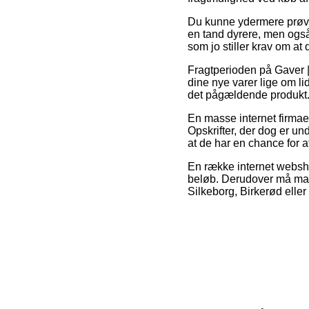
Du kunne ydermere prøve a
en tand dyrere, men også
som jo stiller krav om at
Fragtperioden på Gaver |
dine nye varer lige om l
det pågældende produkt
En masse internet firmae
Opskrifter, der dog er un
at de har en chance for at
En række internet websho
beløb. Derudover må man
Silkeborg, Birkerød eller