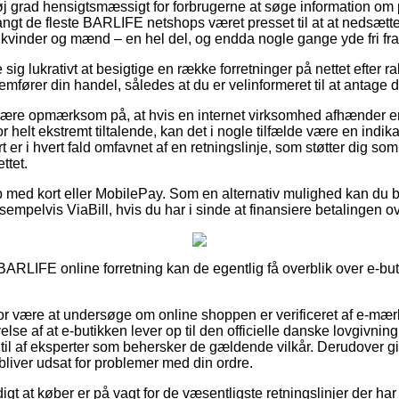
øj grad hensigtsmæssigt for forbrugerne at søge information om pr
 langt de fleste BARLIFE netshops været presset til at at nedsætt
til kvinder og mænd – en hel del, og endda nogle gange yde fri fra
e sig lukrativt at besigtige en række forretninger på nettet efter 
mfører din handel, således at du er velinformeret til at antage d
re opmærksom på, at hvis en internet virksomhed afhænder en v
 helt ekstremt tiltalende, kan det i nogle tilfælde være en indika
 er i hvert fald omfavnet af en retningslinje, som støtter dig so
ttet.
b med kort eller MobilePay. Som en alternativ mulighed kan du 
sempelvis ViaBill, hvis du har i sinde at finansiere betalingen o
ARLIFE online forretning kan de egentlig få overblik over e-but
or være at undersøge om online shoppen er verificeret af e-mærke
lse af at e-butikken lever op til den officielle danske lovgivning
til af eksperter som behersker de gældende vilkår. Derudover gi
 bliver udsat for problemer med din ordre.
gt at køber er på vagt for de væsentligste retningslinjer der har