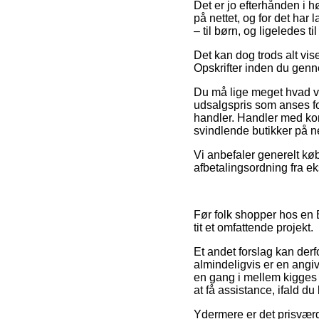
Det er jo efterhånden i h
på nettet, og for det har
– til børn, og ligeledes 
Det kan dog trods alt vis
Opskrifter inden du genne
Du må lige meget hvad væ
udsalgspris som anses for
handler. Handler med kort
svindlende butikker på ne
Vi anbefaler generelt kø
afbetalingsordning fra ek
Før folk shopper hos en B
tit et omfattende projekt.
Et andet forslag kan derf
almindeligvis er en angive
en gang i mellem kigges 
at få assistance, ifald du
Ydermere er det prisværdi