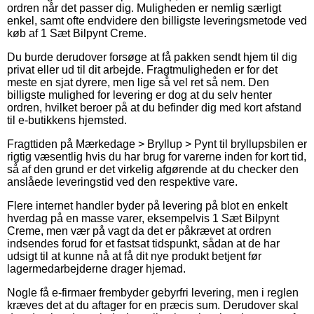
ordren når det passer dig. Muligheden er nemlig særligt
enkel, samt ofte endvidere den billigste leveringsmetode ved
køb af 1 Sæt Bilpynt Creme.
Du burde derudover forsøge at få pakken sendt hjem til dig
privat eller ud til dit arbejde. Fragtmuligheden er for det
meste en sjat dyrere, men lige så vel ret så nem. Den
billigste mulighed for levering er dog at du selv henter
ordren, hvilket beroer på at du befinder dig med kort afstand
til e-butikkens hjemsted.
Fragttiden på Mærkedage > Bryllup > Pynt til bryllupsbilen er
rigtig væsentlig hvis du har brug for varerne inden for kort tid,
så af den grund er det virkelig afgørende at du checker den
anslåede leveringstid ved den respektive vare.
Flere internet handler byder på levering på blot en enkelt
hverdag på en masse varer, eksempelvis 1 Sæt Bilpynt
Creme, men vær på vagt da det er påkrævet at ordren
indsendes forud for et fastsat tidspunkt, sådan at de har
udsigt til at kunne nå at få dit nye produkt betjent før
lagermedarbejderne drager hjemad.
Nogle få e-firmaer frembyder gebyrfri levering, men i reglen
kræves det at du aftager for en præcis sum. Derudover skal