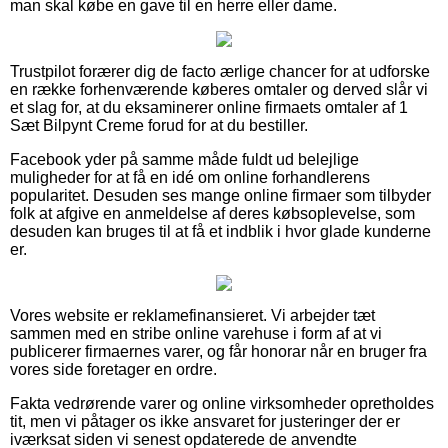
man skal købe en gave til en herre eller dame.
Trustpilot forærer dig de facto ærlige chancer for at udforske
en række forhenværende køberes omtaler og derved slår vi
et slag for, at du eksaminerer online firmaets omtaler af 1
Sæt Bilpynt Creme forud for at du bestiller.
Facebook yder på samme måde fuldt ud belejlige
muligheder for at få en idé om online forhandlerens
popularitet. Desuden ses mange online firmaer som tilbyder
folk at afgive en anmeldelse af deres købsoplevelse, som
desuden kan bruges til at få et indblik i hvor glade kunderne
er.
Vores website er reklamefinansieret. Vi arbejder tæt
sammen med en stribe online varehuse i form af at vi
publicerer firmaernes varer, og får honorar når en bruger fra
vores side foretager en ordre.
Fakta vedrørende varer og online virksomheder opretholdes
tit, men vi påtager os ikke ansvaret for justeringer der er
iværksat siden vi senest opdaterede de anvendte