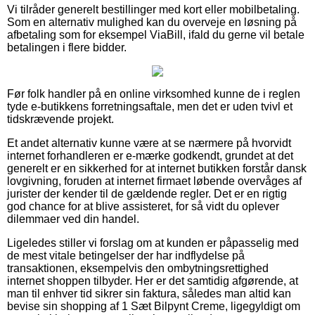
Vi tilråder generelt bestillinger med kort eller mobilbetaling.
Som en alternativ mulighed kan du overveje en løsning på
afbetaling som for eksempel ViaBill, ifald du gerne vil betale
betalingen i flere bidder.
Før folk handler på en online virksomhed kunne de i reglen
tyde e-butikkens forretningsaftale, men det er uden tvivl et
tidskrævende projekt.
Et andet alternativ kunne være at se nærmere på hvorvidt
internet forhandleren er e-mærke godkendt, grundet at det
generelt er en sikkerhed for at internet butikken forstår dansk
lovgivning, foruden at internet firmaet løbende overvåges af
jurister der kender til de gældende regler. Det er en rigtig
god chance for at blive assisteret, for så vidt du oplever
dilemmaer ved din handel.
Ligeledes stiller vi forslag om at kunden er påpasselig med
de mest vitale betingelser der har indflydelse på
transaktionen, eksempelvis den ombytningsrettighed
internet shoppen tilbyder. Her er det samtidig afgørende, at
man til enhver tid sikrer sin faktura, således man altid kan
bevise sin shopping af 1 Sæt Bilpynt Creme, ligegyldigt om