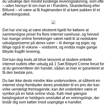
du udvælge den mindst kostelige leveringsløsning, som ofte
– uden hensyn til om man er i Randers, Skanderborg eller
Billund – vil være at få fragtmanden til at køre pakken til et
afhentningssted.
Det har vist sig at være ekstremt ligetil for købere at
sammenligne priser fra flere internet varehuse, og herved
har mange online forretninger været nødt til at nedskære
udsalgspriserne på deres varer – til drenge og piger, og
tillige også til voksne – voldsomt, og endda nogle gange
tilbyde fragtfri levering.
Det kan dog trods alt blive lønsomt at studere enkelte
internet outlets efter udsalg på 1 Sæt Bilpynt Creme forud for
at du gennemfører din handel, sådan at man er garanteret at
få den bedste pris.
Du bør ikke desto mindre ikke undervurdere, at såfremt en
internet shop frembyder deres produkter til en pris der kan
virke uendeligt fremragende, kan det undertiden være et
symbol på en falsk online shop. Køb med gængse
betalingskort er heldigvis omsluttet af en retningslinje, der
bistår dig som køber imod uoprigtige e-handler.